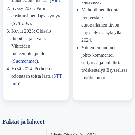
Johanssonin kanssa (
Yle
).
kanavissa.
Syksy 2021: Parin
Mahdollinen tiedote
ensimmäinen lapsi syntyy
perheestä ja
(
STT-info
).
europarlamenttityön
Kevät 2023: Ohisalo
järjestelyistä syksyllä
ilmoittaa jättävänsä
2024.
Vihreiden
Vihreiden puolueen
puheenjohtajuuden
johto kommentoi
(
Suomenmaa
).
siirtymää ja poliittista
Kesä 2024: Perheeseen
työskentelyä Brysselissä
odotetaan toista lasta (
STT-
myöhemmin.
info
).
Faktat ja lähteet