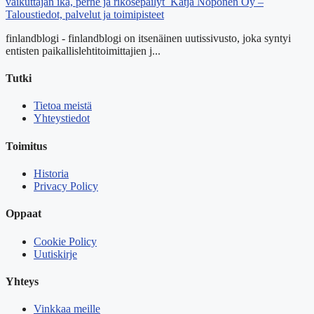
vaikuttajan ikä, perhe ja rikosepäilyt
Katja Noponen Oy –
Taloustiedot, palvelut ja toimipisteet
finlandblogi - finlandblogi on itsenäinen uutissivusto, joka syntyi
entisten paikallislehtitoimittajien j...
Tutki
Tietoa meistä
Yhteystiedot
Toimitus
Historia
Privacy Policy
Oppaat
Cookie Policy
Uutiskirje
Yhteys
Vinkkaa meille