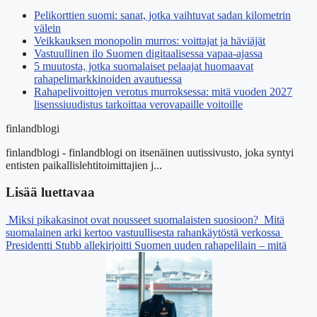
Pelikorttien suomi: sanat, jotka vaihtuvat sadan kilometrin
välein
Veikkauksen monopolin murros: voittajat ja häviäjät
Vastuullinen ilo Suomen digitaalisessa vapaa-ajassa
5 muutosta, jotka suomalaiset pelaajat huomaavat
rahapelimarkkinoiden avautuessa
Rahapelivoittojen verotus murroksessa: mitä vuoden 2027
lisenssiuudistus tarkoittaa verovapaille voitoille
finlandblogi
finlandblogi - finlandblogi on itsenäinen uutissivusto, joka syntyi
entisten paikallislehtitoimittajien j...
Lisää luettavaa
Miksi pikakasinot ovat nousseet suomalaisten suosioon?
Mitä
suomalainen arki kertoo vastuullisesta rahankäytöstä verkossa
Presidentti Stubb allekirjoitti Suomen uuden rahapelilain – mitä