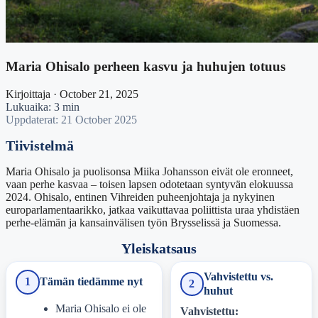
Maria Ohisalo perheen kasvu ja huhujen totuus
Kirjoittaja · October 21, 2025
Lukuaika: 3 min
Uppdaterat: 21 October 2025
Tiivistelmä
Maria Ohisalo ja puolisonsa Miika Johansson eivät ole eronneet,
vaan perhe kasvaa – toisen lapsen odotetaan syntyvän elokuussa
2024. Ohisalo, entinen Vihreiden puheenjohtaja ja nykyinen
europarlamentaarikko, jatkaa vaikuttavaa poliittista uraa yhdistäen
perhe-elämän ja kansainvälisen työn Brysselissä ja Suomessa.
Yleiskatsaus
Vahvistettu vs.
1
Tämän tiedämme nyt
2
huhut
Maria Ohisalo ei ole
Vahvistettu: