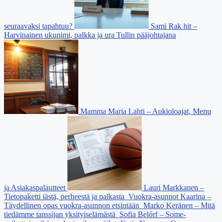
seuraavaksi tapahtuu?
Sami Rak hit –
Harvinainen ukunimi, palkka ja ura Tullin pääjohtajana
Mamma Maria Lahti – Aukioloajat, Menu
ja Asiakaspalautteet
Lauri Markkanen –
Tietopaketti iästä, perheestä ja palkasta
Vuokra-asunnot Kaarina –
Täydellinen opas vuokra-asunnon etsintään
Marko Keränen – Mitä
tiedämme tanssijan yksityiselämästä
Sofia Belórf – Some-