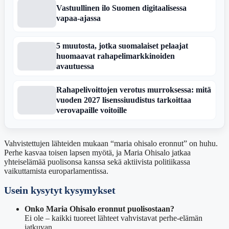
Vastuullinen ilo Suomen digitaalisessa
vapaa-ajassa
5 muutosta, jotka suomalaiset pelaajat
huomaavat rahapelimarkkinoiden
avautuessa
Rahapelivoittojen verotus murroksessa: mitä
vuoden 2027 lisenssiuudistus tarkoittaa
verovapaille voitoille
Vahvistettujen lähteiden mukaan “maria ohisalo eronnut” on huhu.
Perhe kasvaa toisen lapsen myötä, ja Maria Ohisalo jatkaa
yhteiselämää puolisonsa kanssa sekä aktiivista politiikassa
vaikuttamista europarlamentissa.
Usein kysytyt kysymykset
Onko Maria Ohisalo eronnut puolisostaan?
Ei ole – kaikki tuoreet lähteet vahvistavat perhe-elämän
jatkuvan.