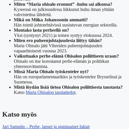
Miten “Maria ohisalo eronnut” -huhu sai alkonsa?
Kyseessä on julkisuudessa liikkunut huhu ilman yhtään
vahvistettua lähdettä.
Mikä on Miika Johanssonin ammatti?
Hän toimii johtotehtävissä uusiutuvan energian sektorilla.
Montako lasta perheellä on?
Yksi (syntynyt 2021) ja toinen syntyy elokuussa 2024.
Miten ero puheenjohtajuudesta liittyy tähän?
Maria Ohisalo jätti Vihreiden puheenjohtajuuden
vapaaehtoisesti vuonna 2023.
Vaikuttaako perhe-elämä Ohisalon poliittiseen uraan?
Ohisalo on itse korostanut perhe-elämän ja politiikan
yhteensovittamista.
Missä Maria Ohisalo työskentelee nyt?
Hän on europarlamentaarikko ja työskentelee Brysselissä ja
Suomessa.
Mistä löydän lisää tietoa Ohisalon poliittisesta taustasta?
Katso
Maria Ohisalon taustatiedot
.
Katso myös
Jari Samulin – Perhe, lapset ja ajantasaiset faktat