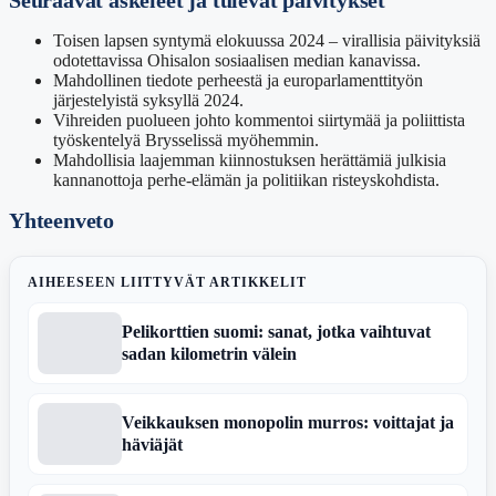
Seuraavat askeleet ja tulevat päivitykset
Toisen lapsen syntymä elokuussa 2024 – virallisia päivityksiä
odotettavissa Ohisalon sosiaalisen median kanavissa.
Mahdollinen tiedote perheestä ja europarlamenttityön
järjestelyistä syksyllä 2024.
Vihreiden puolueen johto kommentoi siirtymää ja poliittista
työskentelyä Brysselissä myöhemmin.
Mahdollisia laajemman kiinnostuksen herättämiä julkisia
kannanottoja perhe-elämän ja politiikan risteyskohdista.
Yhteenveto
AIHEESEEN LIITTYVÄT ARTIKKELIT
Pelikorttien suomi: sanat, jotka vaihtuvat
sadan kilometrin välein
Veikkauksen monopolin murros: voittajat ja
häviäjät