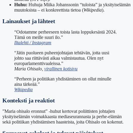
Huhu:
Huhuja Miika Johanssonin “tuloista” ja yksityiselämän
muutoksista – ei konkreettista tietoa (
Wikipedia
).
Lainaukset ja lähteet
“Odotamme perheeseen toista lasta loppukesästä 2024.
Tämä on meille suuri ilo.”
Iltalehti / Instagram
“Jätin puolueen puheenjohtajan tehtävän, jotta uusi
johto saa riittävästi aikaa valmistautua. Olen nyt
europarlamenttivaaleissa.”
Maria Ohisalo,
virallinen kotisivu
“Perheen ja politiikan yhdistäminen on ollut minulle
aina tärkeää.”
Wikipedia
Konteksti ja reaktiot
”Maria ohisalo eronnut” -huhut kertovat poliittisten johtajien
yksityiselämän voimakkaasta mediaseurannasta ja perhe-elämän
sekä politiikan yhdistämisen haasteista, joita Ohisalo on kokenut.