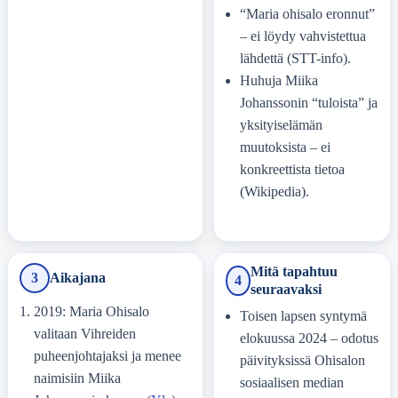
“Maria ohisalo eronnut”
– ei löydy vahvistettua
lähdettä (STT-info).
Huhuja Miika
Johanssonin “tuloista” ja
yksityiselämän
muutoksista – ei
konkreettista tietoa
(Wikipedia).
Mitä tapahtuu
3
Aikajana
4
seuraavaksi
2019: Maria Ohisalo
Toisen lapsen syntymä
valitaan Vihreiden
elokuussa 2024 – odotus
puheenjohtajaksi ja menee
päivityksissä Ohisalon
naimisiin Miika
sosiaalisen median