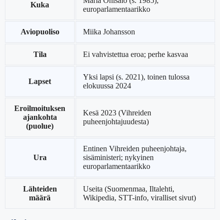
Maria Ohisalo (s. 1985),
Kuka
europarlamentaarikko
Aviopuoliso
Miika Johansson
Tila
Ei vahvistettua eroa; perhe kasvaa
Yksi lapsi (s. 2021), toinen tulossa
Lapset
elokuussa 2024
Eroilmoituksen
Kesä 2023 (Vihreiden
ajankohta
puheenjohtajuudesta)
(puolue)
Entinen Vihreiden puheenjohtaja,
Ura
sisäministeri; nykyinen
europarlamentaarikko
Lähteiden
Useita (Suomenmaa, Iltalehti,
määrä
Wikipedia, STT-info, viralliset sivut)