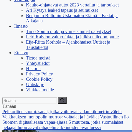
Kauko-ohjattavat autot 2023 vertailut ja tarjoukset
Ari Kytsya leaked tapaus ja seuraukset
Benjamin Buttonin Uskomaton Elämä – Faktat ja
Aikajana
Ilmasto
Timo Soinin ploki ja viimeisimmät päivitykset
Petri Raivion vaimo faktat ja julkisen tiedon puute
Eija-Riitta Korhola – Ajankohtaiset Uutiset ja
Taustatiedot
Etusivu
Tietoa meistä
Yhteystiedot
Historia
Privacy Policy
Cookie Policy
Uutiskirje
Vinkkaa meille
Search
for:
Tänään
Pelikorttien suomi: sanat, jotka vaihtuvat sadan kilometrin välein
Veikkauksen monopolin murros: voittajat ja häviäjät
Vastuullinen ilo
Suomen digitaalisessa vapaa-ajassa
5 muutosta, jotka suomalaiset
pelaajat huomaavat rahapelimarkkinoiden avautuessa