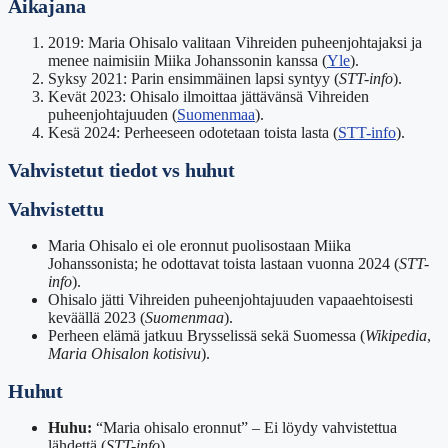
Aikajana
2019: Maria Ohisalo valitaan Vihreiden puheenjohtajaksi ja
menee naimisiin Miika Johanssonin kanssa (
Yle
).
Syksy 2021: Parin ensimmäinen lapsi syntyy (
STT-info
).
Kevät 2023: Ohisalo ilmoittaa jättävänsä Vihreiden
puheenjohtajuuden (
Suomenmaa
).
Kesä 2024: Perheeseen odotetaan toista lasta (
STT-info
).
Vahvistetut tiedot vs huhut
Vahvistettu
Maria Ohisalo ei ole eronnut puolisostaan Miika
Johanssonista; he odottavat toista lastaan vuonna 2024 (
STT-
info
).
Ohisalo jätti Vihreiden puheenjohtajuuden vapaaehtoisesti
keväällä 2023 (
Suomenmaa
).
Perheen elämä jatkuu Brysselissä sekä Suomessa (
Wikipedia
,
Maria Ohisalon kotisivu
).
Huhut
Huhu:
“Maria ohisalo eronnut” – Ei löydy vahvistettua
lähdettä (
STT-info
).