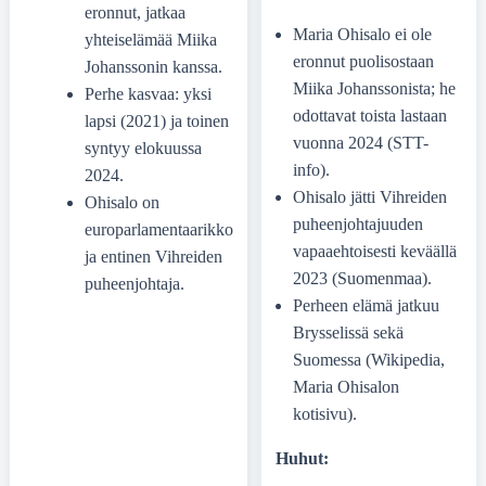
eronnut, jatkaa
Maria Ohisalo ei ole
yhteiselämää Miika
eronnut puolisostaan
Johanssonin kanssa.
Miika Johanssonista; he
Perhe kasvaa: yksi
odottavat toista lastaan
lapsi (2021) ja toinen
vuonna 2024 (STT-
syntyy elokuussa
info).
2024.
Ohisalo jätti Vihreiden
Ohisalo on
puheenjohtajuuden
europarlamentaarikko
vapaaehtoisesti keväällä
ja entinen Vihreiden
2023 (Suomenmaa).
puheenjohtaja.
Perheen elämä jatkuu
Brysselissä sekä
Suomessa (Wikipedia,
Maria Ohisalon
kotisivu).
Huhut: