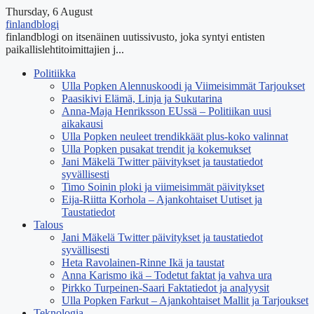
Thursday, 6 August
finlandblogi
finlandblogi on itsenäinen uutissivusto, joka syntyi entisten
paikallislehtitoimittajien j...
Politiikka
Ulla Popken Alennuskoodi ja Viimeisimmät Tarjoukset
Paasikivi Elämä, Linja ja Sukutarina
Anna-Maja Henriksson EUssä – Politiikan uusi
aikakausi
Ulla Popken neuleet trendikkäät plus-koko valinnat
Ulla Popken pusakat trendit ja kokemukset
Jani Mäkelä Twitter päivitykset ja taustatiedot
syvällisesti
Timo Soinin ploki ja viimeisimmät päivitykset
Eija-Riitta Korhola – Ajankohtaiset Uutiset ja
Taustatiedot
Talous
Jani Mäkelä Twitter päivitykset ja taustatiedot
syvällisesti
Heta Ravolainen-Rinne Ikä ja taustat
Anna Karismo ikä – Todetut faktat ja vahva ura
Pirkko Turpeinen-Saari Faktatiedot ja analyysit
Ulla Popken Farkut – Ajankohtaiset Mallit ja Tarjoukset
Teknologia