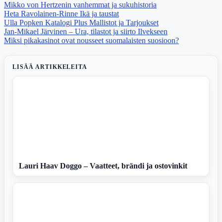
Mikko von Hertzenin vanhemmat ja sukuhistoria
Heta Ravolainen-Rinne Ikä ja taustat
Ulla Popken Katalogi Plus Mallistot ja Tarjoukset
Jan-Mikael Järvinen – Ura, tilastot ja siirto Ilvekseen
Miksi pikakasinot ovat nousseet suomalaisten suosioon?
LISÄÄ ARTIKKELEITA
Lauri Haav Doggo – Vaatteet, brändi ja ostovinkit