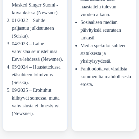
Masked Singer Suomi -
haastattelu tulevan
kuvauksissa (Newsner).
vuoden aikana.
01/2022
– Suhde
Sosiaalisen median
paljastuu julkisuuteen
päivityksiä seurataan
(Seiska).
tarkasti.
04/2023
– Laine
Media spekuloi suhteen
vahvistaa seurustelunsa
statuksesta ja
Eeva-lehdessä (Newsner).
yksityisyydestä.
05/2024
– Haastattelussa
Fanit odottavat virallista
etäsuhteen toimivuus
kommenttia mahdollisesta
(Seiska).
erosta.
09/2025
– Erohuhut
kiihtyvät somessa, mutta
vahvistusta ei ilmestynyt
(Newsner).