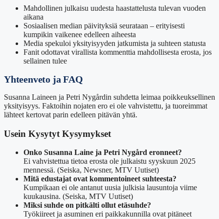
Mahdollinen julkaisu uudesta haastattelusta tulevan vuoden
aikana
Sosiaalisen median päivityksiä seurataan – erityisesti
kumpikin vaikenee edelleen aiheesta
Media spekuloi yksityisyyden jatkumista ja suhteen statusta
Fanit odottavat virallista kommenttia mahdollisesta erosta, jos
sellainen tulee
Yhteenveto ja FAQ
Susanna Laineen ja Petri Nygårdin suhdetta leimaa poikkeuksellinen
yksityisyys. Faktoihin nojaten ero ei ole vahvistettu, ja tuoreimmat
lähteet kertovat parin edelleen pitävän yhtä.
Usein Kysytyt Kysymykset
Onko Susanna Laine ja Petri Nygård eronneet?
Ei vahvistettua tietoa erosta ole julkaistu syyskuun 2025
mennessä. (Seiska, Newsner, MTV Uutiset)
Mitä edustajat ovat kommentoineet suhteesta?
Kumpikaan ei ole antanut uusia julkisia lausuntoja viime
kuukausina. (Seiska, MTV Uutiset)
Miksi suhde on pitkälti ollut etäsuhde?
Työkiireet ja asuminen eri paikkakunnilla ovat pitäneet