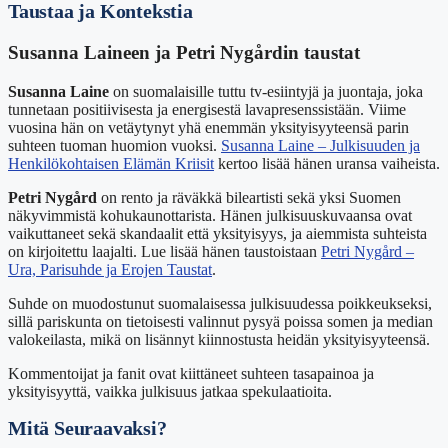
Taustaa ja Kontekstia
Susanna Laineen ja Petri Nygårdin taustat
Susanna Laine
on suomalaisille tuttu tv-esiintyjä ja juontaja, joka
tunnetaan positiivisesta ja energisestä lavapresenssistään. Viime
vuosina hän on vetäytynyt yhä enemmän yksityisyyteensä parin
suhteen tuoman huomion vuoksi.
Susanna Laine – Julkisuuden ja
Henkilökohtaisen Elämän Kriisit
kertoo lisää hänen uransa vaiheista.
Petri Nygård
on rento ja räväkkä bileartisti sekä yksi Suomen
näkyvimmistä kohukaunottarista. Hänen julkisuuskuvaansa ovat
vaikuttaneet sekä skandaalit että yksityisyys, ja aiemmista suhteista
on kirjoitettu laajalti. Lue lisää hänen taustoistaan
Petri Nygård –
Ura, Parisuhde ja Erojen Taustat
.
Suhde on muodostunut suomalaisessa julkisuudessa poikkeukseksi,
sillä pariskunta on tietoisesti valinnut pysyä poissa somen ja median
valokeilasta, mikä on lisännyt kiinnostusta heidän yksityisyyteensä.
Kommentoijat ja fanit ovat kiittäneet suhteen tasapainoa ja
yksityisyyttä, vaikka julkisuus jatkaa spekulaatioita.
Mitä Seuraavaksi?