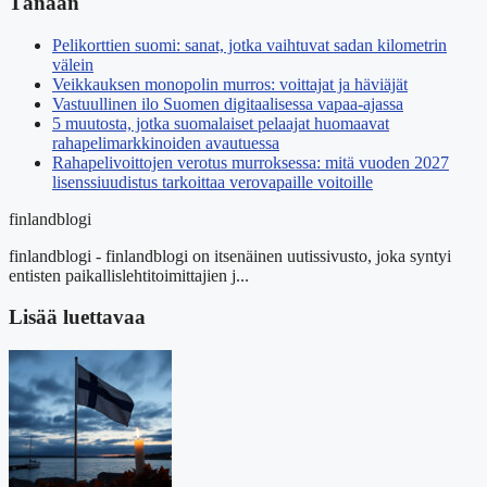
Tänään
Pelikorttien suomi: sanat, jotka vaihtuvat sadan kilometrin
välein
Veikkauksen monopolin murros: voittajat ja häviäjät
Vastuullinen ilo Suomen digitaalisessa vapaa-ajassa
5 muutosta, jotka suomalaiset pelaajat huomaavat
rahapelimarkkinoiden avautuessa
Rahapelivoittojen verotus murroksessa: mitä vuoden 2027
lisenssiuudistus tarkoittaa verovapaille voitoille
finlandblogi
finlandblogi - finlandblogi on itsenäinen uutissivusto, joka syntyi
entisten paikallislehtitoimittajien j...
Lisää luettavaa