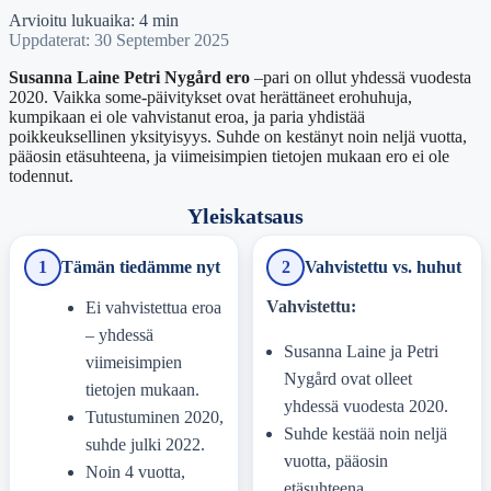
Arvioitu lukuaika: 4 min
Uppdaterat: 30 September 2025
Susanna Laine Petri Nygård ero
–pari on ollut yhdessä vuodesta
2020. Vaikka some-päivitykset ovat herättäneet erohuhuja,
kumpikaan ei ole vahvistanut eroa, ja paria yhdistää
poikkeuksellinen yksityisyys. Suhde on kestänyt noin neljä vuotta,
pääosin etäsuhteena, ja viimeisimpien tietojen mukaan ero ei ole
todennut.
Yleiskatsaus
1
Tämän tiedämme nyt
2
Vahvistettu vs. huhut
Vahvistettu:
Ei vahvistettua eroa
– yhdessä
Susanna Laine ja Petri
viimeisimpien
Nygård ovat olleet
tietojen mukaan.
yhdessä vuodesta 2020.
Tutustuminen 2020,
Suhde kestää noin neljä
suhde julki 2022.
vuotta, pääosin
Noin 4 vuotta,
etäsuhteena.