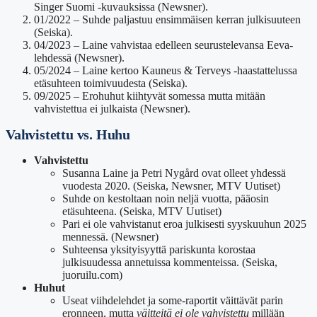
Singer Suomi -kuvauksissa (Newsner).
01/2022
– Suhde paljastuu ensimmäisen kerran julkisuuteen
(Seiska).
04/2023
– Laine vahvistaa edelleen seurustelevansa Eeva-
lehdessä (Newsner).
05/2024
– Laine kertoo Kauneus & Terveys -haastattelussa
etäsuhteen toimivuudesta (Seiska).
09/2025
– Erohuhut kiihtyvät somessa mutta mitään
vahvistettua ei julkaista (Newsner).
Vahvistettu vs. Huhu
Vahvistettu
Susanna Laine ja Petri Nygård ovat olleet yhdessä
vuodesta 2020. (Seiska, Newsner, MTV Uutiset)
Suhde on kestoltaan noin neljä vuotta, pääosin
etäsuhteena. (Seiska, MTV Uutiset)
Pari ei ole vahvistanut eroa julkisesti syyskuuhun 2025
mennessä. (Newsner)
Suhteensa yksityisyyttä pariskunta korostaa
julkisuudessa annetuissa kommenteissa. (Seiska,
juoruilu.com)
Huhut
Useat viihdelehdet ja some-raportit väittävät parin
eronneen, mutta
väitteitä ei ole vahvistettu
millään