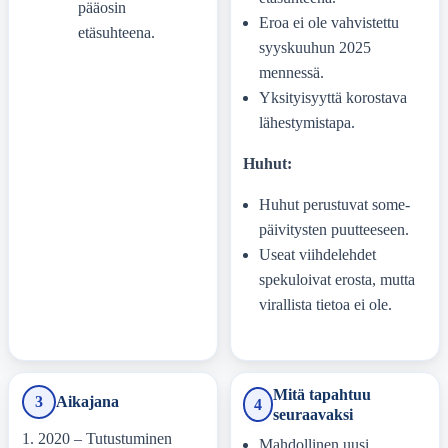
pääosin
Eroa ei ole vahvistettu
etäsuhteena.
syyskuuhun 2025
mennessä.
Yksityisyyttä korostava
lähestymistapa.
Huhut:
Huhut perustuvat some-
päivitysten puutteeseen.
Useat viihdelehdet
spekuloivat erosta, mutta
virallista tietoa ei ole.
Mitä tapahtuu
3
Aikajana
4
seuraavaksi
2020
– Tutustuminen
Mahdollinen uusi