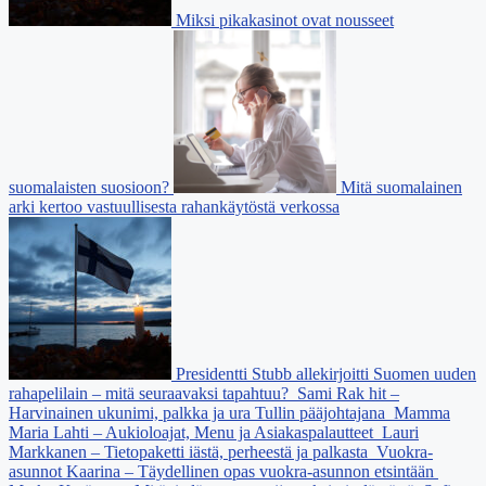
Miksi pikakasinot ovat nousseet
suomalaisten suosioon?
Mitä suomalainen
arki kertoo vastuullisesta rahankäytöstä verkossa
Presidentti Stubb allekirjoitti Suomen uuden
rahapelilain – mitä seuraavaksi tapahtuu?
Sami Rak hit –
Harvinainen ukunimi, palkka ja ura Tullin pääjohtajana
Mamma
Maria Lahti – Aukioloajat, Menu ja Asiakaspalautteet
Lauri
Markkanen – Tietopaketti iästä, perheestä ja palkasta
Vuokra-
asunnot Kaarina – Täydellinen opas vuokra-asunnon etsintään