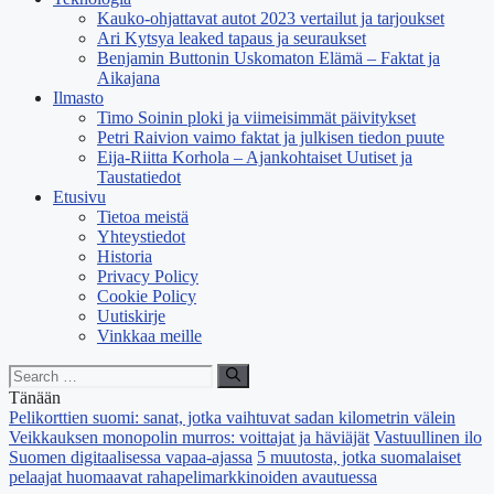
Kauko-ohjattavat autot 2023 vertailut ja tarjoukset
Ari Kytsya leaked tapaus ja seuraukset
Benjamin Buttonin Uskomaton Elämä – Faktat ja
Aikajana
Ilmasto
Timo Soinin ploki ja viimeisimmät päivitykset
Petri Raivion vaimo faktat ja julkisen tiedon puute
Eija-Riitta Korhola – Ajankohtaiset Uutiset ja
Taustatiedot
Etusivu
Tietoa meistä
Yhteystiedot
Historia
Privacy Policy
Cookie Policy
Uutiskirje
Vinkkaa meille
Search
for:
Tänään
Pelikorttien suomi: sanat, jotka vaihtuvat sadan kilometrin välein
Veikkauksen monopolin murros: voittajat ja häviäjät
Vastuullinen ilo
Suomen digitaalisessa vapaa-ajassa
5 muutosta, jotka suomalaiset
pelaajat huomaavat rahapelimarkkinoiden avautuessa