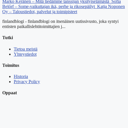
Marko Keränen – Mitä tiedämme tanssijan yksityiselämästä
Sofia
Belórf – Some-vaikuttajan ikä, perhe ja rikosepäilyt
Katja Noponen
Oy – Taloustiedot, palvelut ja toimipisteet
finlandblogi - finlandblogi on itsenäinen uutissivusto, joka syntyi
entisten paikallislehtitoimittajien j...
Tutki
Tietoa meistä
Yhteystiedot
Toimitus
Historia
Privacy Policy
Oppaat
Cookie Policy
Uutiskirje
Yhteys