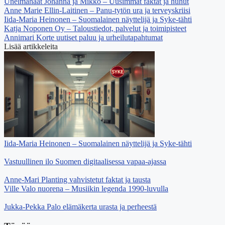
Unelmahäät Johanna ja Mikko – Uusimmat faktat ja huhut
Anne Marie Ellin-Laitinen – Panu-tytön ura ja terveyskriisi
Iida-Maria Heinonen – Suomalainen näyttelijä ja Syke-tähti
Katja Noponen Oy – Taloustiedot, palvelut ja toimipisteet
Annimari Korte uutiset paluu ja urheilutapahtumat
Lisää artikkeleita
Iida-Maria Heinonen – Suomalainen näyttelijä ja Syke-tähti
Vastuullinen ilo Suomen digitaalisessa vapaa-ajassa
Anne-Mari Planting vahvistetut faktat ja tausta
Ville Valo nuorena – Musiikin legenda 1990-luvulla
Jukka-Pekka Palo elämäkerta urasta ja perheestä