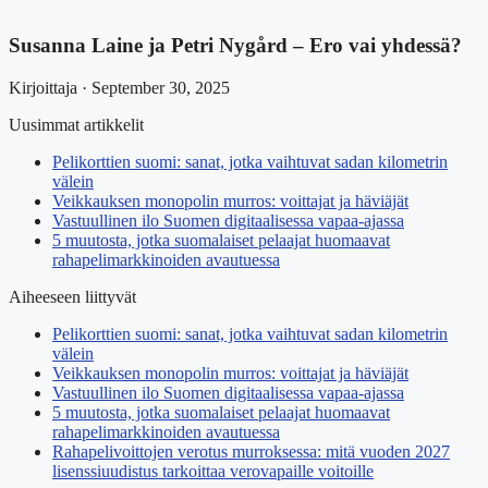
Susanna Laine ja Petri Nygård – Ero vai yhdessä?
Kirjoittaja · September 30, 2025
Uusimmat artikkelit
Pelikorttien suomi: sanat, jotka vaihtuvat sadan kilometrin
välein
Veikkauksen monopolin murros: voittajat ja häviäjät
Vastuullinen ilo Suomen digitaalisessa vapaa-ajassa
5 muutosta, jotka suomalaiset pelaajat huomaavat
rahapelimarkkinoiden avautuessa
Aiheeseen liittyvät
Pelikorttien suomi: sanat, jotka vaihtuvat sadan kilometrin
välein
Veikkauksen monopolin murros: voittajat ja häviäjät
Vastuullinen ilo Suomen digitaalisessa vapaa-ajassa
5 muutosta, jotka suomalaiset pelaajat huomaavat
rahapelimarkkinoiden avautuessa
Rahapelivoittojen verotus murroksessa: mitä vuoden 2027
lisenssiuudistus tarkoittaa verovapaille voitoille