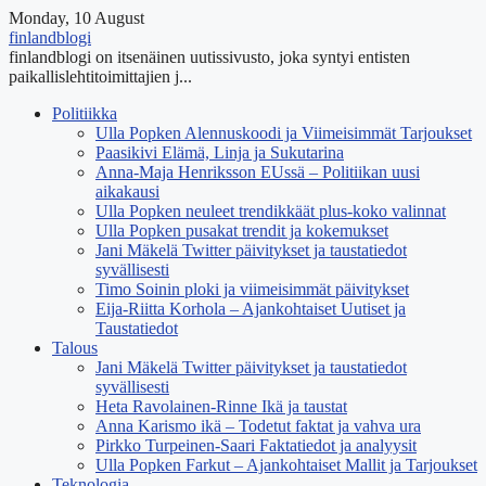
Monday, 10 August
finlandblogi
finlandblogi on itsenäinen uutissivusto, joka syntyi entisten
paikallislehtitoimittajien j...
Politiikka
Ulla Popken Alennuskoodi ja Viimeisimmät Tarjoukset
Paasikivi Elämä, Linja ja Sukutarina
Anna-Maja Henriksson EUssä – Politiikan uusi
aikakausi
Ulla Popken neuleet trendikkäät plus-koko valinnat
Ulla Popken pusakat trendit ja kokemukset
Jani Mäkelä Twitter päivitykset ja taustatiedot
syvällisesti
Timo Soinin ploki ja viimeisimmät päivitykset
Eija-Riitta Korhola – Ajankohtaiset Uutiset ja
Taustatiedot
Talous
Jani Mäkelä Twitter päivitykset ja taustatiedot
syvällisesti
Heta Ravolainen-Rinne Ikä ja taustat
Anna Karismo ikä – Todetut faktat ja vahva ura
Pirkko Turpeinen-Saari Faktatiedot ja analyysit
Ulla Popken Farkut – Ajankohtaiset Mallit ja Tarjoukset
Teknologia