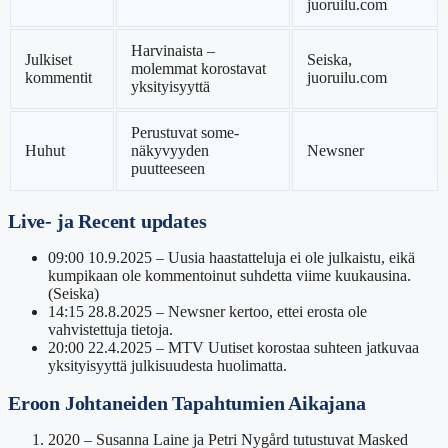
juoruilu.com
Harvinaista –
Julkiset
Seiska,
molemmat korostavat
kommentit
juoruilu.com
yksityisyyttä
Perustuvat some-
Huhut
näkyvyyden
Newsner
puutteeseen
Live- ja Recent updates
09:00 10.9.2025
– Uusia haastatteluja ei ole julkaistu, eikä
kumpikaan ole kommentoinut suhdetta viime kuukausina.
(Seiska)
14:15 28.8.2025
– Newsner kertoo, ettei erosta ole
vahvistettuja tietoja.
20:00 22.4.2025
– MTV Uutiset korostaa suhteen jatkuvaa
yksityisyyttä julkisuudesta huolimatta.
Eroon Johtaneiden Tapahtumien Aikajana
2020
– Susanna Laine ja Petri Nygård tutustuvat Masked