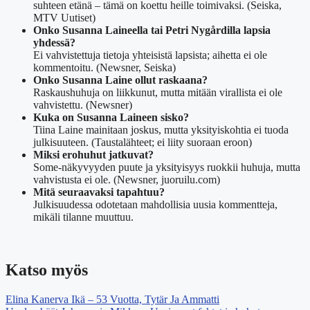
suhteen etänä – tämä on koettu heille toimivaksi. (Seiska,
MTV Uutiset)
Onko Susanna Laineella tai Petri Nygårdilla lapsia
yhdessä?
Ei vahvistettuja tietoja yhteisistä lapsista; aihetta ei ole
kommentoitu. (Newsner, Seiska)
Onko Susanna Laine ollut raskaana?
Raskaushuhuja on liikkunut, mutta mitään virallista ei ole
vahvistettu. (Newsner)
Kuka on Susanna Laineen sisko?
Tiina Laine mainitaan joskus, mutta yksityiskohtia ei tuoda
julkisuuteen. (Taustalähteet; ei liity suoraan eroon)
Miksi erohuhut jatkuvat?
Some-näkyvyyden puute ja yksityisyys ruokkii huhuja, mutta
vahvistusta ei ole. (Newsner, juoruilu.com)
Mitä seuraavaksi tapahtuu?
Julkisuudessa odotetaan mahdollisia uusia kommentteja,
mikäli tilanne muuttuu.
Katso myös
Elina Kanerva Ikä – 53 Vuotta, Tytär Ja Ammatti