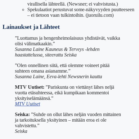
virallisella lähteellä. (Newsner; ei vahvistusta.)
Spekulaatiot perustuvat some-näkyvyyden puutteeseen
– ei tietoon vaan tulkintoihin. (juoruilu.com)
Lainaukset ja Lähteet
”Luottamus ja hengenheimolaisuus yhdistävät, vaikka
olisi välimatkaakin.”
Susanna Laine Kauneus & Terveys -lehden
haastattelussa, siteerattu Seiska
”Olen onnellinen siitä, että olemme voineet pitää
suhteen omana asianamme.”
Susanna Laine, Eeva-lehti Newsnerin kautta
MTV Uutiset:
”Pariskunta on viettänyt lähes neljä
vuotta etäsuhteessa, eikä kumpikaan kommentoi
yksityiselämäänsä.”
MTV Uutiset
Seiska:
”Suhde on ollut lähes neljän vuoden mittainen
ja tarkoituksella yksityinen – mitään eroa ei ole
vahvistettu.”
Seiska