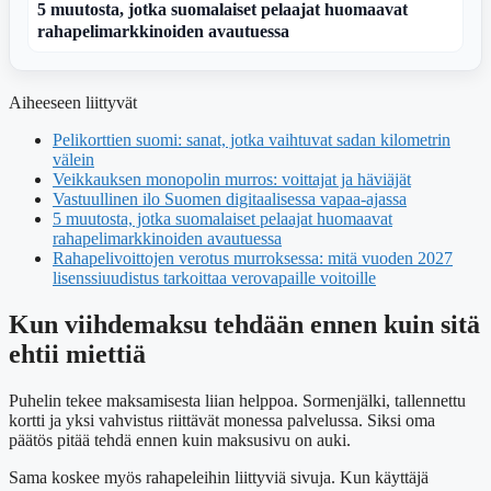
5 muutosta, jotka suomalaiset pelaajat huomaavat
rahapelimarkkinoiden avautuessa
Aiheeseen liittyvät
Pelikorttien suomi: sanat, jotka vaihtuvat sadan kilometrin
välein
Veikkauksen monopolin murros: voittajat ja häviäjät
Vastuullinen ilo Suomen digitaalisessa vapaa-ajassa
5 muutosta, jotka suomalaiset pelaajat huomaavat
rahapelimarkkinoiden avautuessa
Rahapelivoittojen verotus murroksessa: mitä vuoden 2027
lisenssiuudistus tarkoittaa verovapaille voitoille
Kun viihdemaksu tehdään ennen kuin sitä
ehtii miettiä
Puhelin tekee maksamisesta liian helppoa. Sormenjälki, tallennettu
kortti ja yksi vahvistus riittävät monessa palvelussa. Siksi oma
päätös pitää tehdä ennen kuin maksusivu on auki.
Sama koskee myös rahapeleihin liittyviä sivuja. Kun käyttäjä