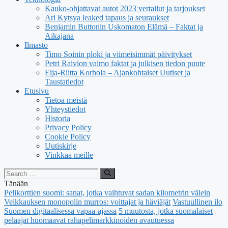
Kauko-ohjattavat autot 2023 vertailut ja tarjoukset
Ari Kytsya leaked tapaus ja seuraukset
Benjamin Buttonin Uskomaton Elämä – Faktat ja
Aikajana
Ilmasto
Timo Soinin ploki ja viimeisimmät päivitykset
Petri Raivion vaimo faktat ja julkisen tiedon puute
Eija-Riitta Korhola – Ajankohtaiset Uutiset ja
Taustatiedot
Etusivu
Tietoa meistä
Yhteystiedot
Historia
Privacy Policy
Cookie Policy
Uutiskirje
Vinkkaa meille
Search
for:
Tänään
Pelikorttien suomi: sanat, jotka vaihtuvat sadan kilometrin välein
Veikkauksen monopolin murros: voittajat ja häviäjät
Vastuullinen ilo
Suomen digitaalisessa vapaa-ajassa
5 muutosta, jotka suomalaiset
pelaajat huomaavat rahapelimarkkinoiden avautuessa