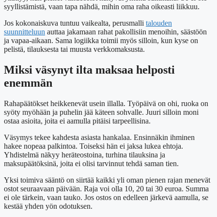
syyllistämistä, vaan tapa nähdä, mihin oma raha oikeasti liikkuu.
Jos kokonaiskuva tuntuu vaikealta, perusmalli
talouden
suunnitteluun
auttaa jakamaan rahat pakollisiin menoihin, säästöön
ja vapaa-aikaan. Sama logiikka toimii myös silloin, kun kyse on
pelistä, tilauksesta tai muusta verkkomaksusta.
Miksi väsynyt ilta maksaa helposti
enemmän
Rahapäätökset heikkenevät usein illalla. Työpäivä on ohi, ruoka on
syöty myöhään ja puhelin jää käteen sohvalle. Juuri silloin moni
ostaa asioita, joita ei aamulla pitäisi tarpeellisina.
Väsymys tekee kahdesta asiasta hankalaa. Ensinnäkin ihminen
hakee nopeaa palkintoa. Toiseksi hän ei jaksa lukea ehtoja.
Yhdistelmä näkyy heräteostoina, turhina tilauksina ja
maksupäätöksinä, joita ei olisi tarvinnut tehdä saman tien.
Yksi toimiva sääntö on siirtää kaikki yli oman pienen rajan menevät
ostot seuraavaan päivään. Raja voi olla 10, 20 tai 30 euroa. Summa
ei ole tärkein, vaan tauko. Jos ostos on edelleen järkevä aamulla, se
kestää yhden yön odotuksen.