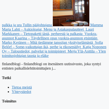
palkka ja ura Tullin pääjohtajana
Mamma
Maria Lahti – Aukioloajat, Menu ja Asiakaspalautteet
Lauri
Markkanen – Tietopaketti iästä, perheestä ja palkasta
Vuokra-
asunnot Kaarina – Täydellinen opas vuokra-asunnon etsintään
Marko Keränen – Mitä tiedämme tanssijan yksityiselämästä
Sofia
Belórf – Some-vaikuttajan ikä, perhe ja rikosepäilyt
Katja Noponen
Oy – Taloustiedot, palvelut ja toimipisteet
Merja Ylä-Anttila – Ylen
toimitusjohtajan tausta ja eläke
finlandblogi - finlandblogi on itsenäinen uutissivusto, joka syntyi
entisten paikallislehtitoimittajien j...
Tutki
Tietoa meistä
Yhteystiedot
Toimitus