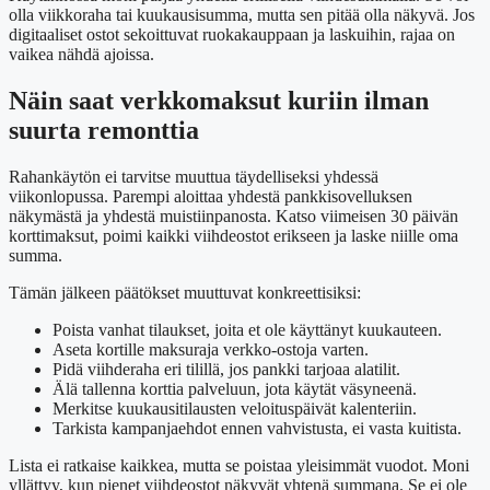
olla viikkoraha tai kuukausisumma, mutta sen pitää olla näkyvä. Jos
digitaaliset ostot sekoittuvat ruokakauppaan ja laskuihin, rajaa on
vaikea nähdä ajoissa.
Näin saat verkkomaksut kuriin ilman
suurta remonttia
Rahankäytön ei tarvitse muuttua täydelliseksi yhdessä
viikonlopussa. Parempi aloittaa yhdestä pankkisovelluksen
näkymästä ja yhdestä muistiinpanosta. Katso viimeisen 30 päivän
korttimaksut, poimi kaikki viihdeostot erikseen ja laske niille oma
summa.
Tämän jälkeen päätökset muuttuvat konkreettisiksi:
Poista vanhat tilaukset, joita et ole käyttänyt kuukauteen.
Aseta kortille maksuraja verkko-ostoja varten.
Pidä viihderaha eri tilillä, jos pankki tarjoaa alatilit.
Älä tallenna korttia palveluun, jota käytät väsyneenä.
Merkitse kuukausitilausten veloituspäivät kalenteriin.
Tarkista kampanjaehdot ennen vahvistusta, ei vasta kuitista.
Lista ei ratkaise kaikkea, mutta se poistaa yleisimmät vuodot. Moni
yllättyy, kun pienet viihdeostot näkyvät yhtenä summana. Se ei ole