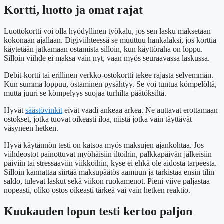
Kortti, luotto ja omat rajat
Luottokortti voi olla hyödyllinen työkalu, jos sen lasku maksetaan
kokonaan ajallaan. Digiviihteessä se muuttuu hankalaksi, jos korttia
käytetään jatkamaan ostamista silloin, kun käyttöraha on loppu.
Silloin viihde ei maksa vain nyt, vaan myös seuraavassa laskussa.
Debit-kortti tai erillinen verkko-ostokortti tekee rajasta selvemmän.
Kun summa loppuu, ostaminen pysähtyy. Se voi tuntua kömpelöltä,
mutta juuri se kömpelyys suojaa turhilta päätöksiltä.
Hyvät
säästövinkit
eivät vaadi ankeaa arkea. Ne auttavat erottamaan
ostokset, jotka tuovat oikeasti iloa, niistä jotka vain täyttävät
väsyneen hetken.
Hyvä käytännön testi on katsoa myös maksujen ajankohtaa. Jos
viihdeostot painottuvat myöhäisiin iltoihin, palkkapäivän jälkeisiin
päiviin tai stressaaviin viikkoihin, kyse ei ehkä ole aidosta tarpeesta.
Silloin kannattaa siirtää maksupäätös aamuun ja tarkistaa ensin tilin
saldo, tulevat laskut sekä viikon ruokamenot. Pieni viive paljastaa
nopeasti, oliko ostos oikeasti tärkeä vai vain hetken reaktio.
Kuukauden lopun testi kertoo paljon