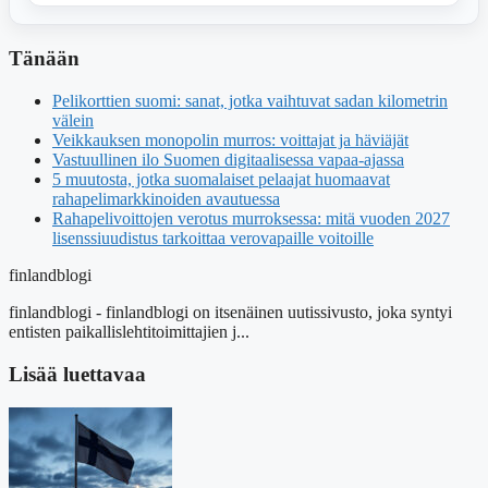
Tänään
Pelikorttien suomi: sanat, jotka vaihtuvat sadan kilometrin
välein
Veikkauksen monopolin murros: voittajat ja häviäjät
Vastuullinen ilo Suomen digitaalisessa vapaa-ajassa
5 muutosta, jotka suomalaiset pelaajat huomaavat
rahapelimarkkinoiden avautuessa
Rahapelivoittojen verotus murroksessa: mitä vuoden 2027
lisenssiuudistus tarkoittaa verovapaille voitoille
finlandblogi
finlandblogi - finlandblogi on itsenäinen uutissivusto, joka syntyi
entisten paikallislehtitoimittajien j...
Lisää luettavaa