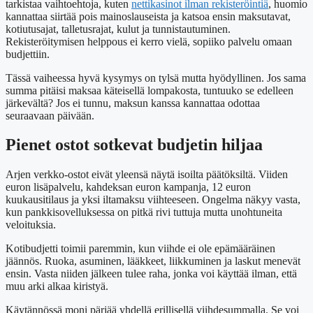
tarkistaa vaihtoehtoja, kuten
nettikasinot ilman rekisteröintiä
, huomio
kannattaa siirtää pois mainoslauseista ja katsoa ensin maksutavat,
kotiutusajat, talletusrajat, kulut ja tunnistautuminen.
Rekisteröitymisen helppous ei kerro vielä, sopiiko palvelu omaan
budjettiin.
Tässä vaiheessa hyvä kysymys on tylsä mutta hyödyllinen. Jos sama
summa pitäisi maksaa käteisellä lompakosta, tuntuuko se edelleen
järkevältä? Jos ei tunnu, maksun kanssa kannattaa odottaa
seuraavaan päivään.
Pienet ostot sotkevat budjetin hiljaa
Arjen verkko-ostot eivät yleensä näytä isoilta päätöksiltä. Viiden
euron lisäpalvelu, kahdeksan euron kampanja, 12 euron
kuukausitilaus ja yksi iltamaksu viihteeseen. Ongelma näkyy vasta,
kun pankkisovelluksessa on pitkä rivi tuttuja mutta unohtuneita
veloituksia.
Kotibudjetti toimii paremmin, kun viihde ei ole epämääräinen
jäännös. Ruoka, asuminen, lääkkeet, liikkuminen ja laskut menevät
ensin. Vasta niiden jälkeen tulee raha, jonka voi käyttää ilman, että
muu arki alkaa kiristyä.
Käytännössä moni pärjää yhdellä erillisellä viihdesummalla. Se voi