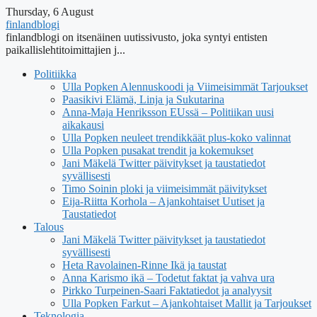
Thursday, 6 August
finlandblogi
finlandblogi on itsenäinen uutissivusto, joka syntyi entisten
paikallislehtitoimittajien j...
Politiikka
Ulla Popken Alennuskoodi ja Viimeisimmät Tarjoukset
Paasikivi Elämä, Linja ja Sukutarina
Anna-Maja Henriksson EUssä – Politiikan uusi
aikakausi
Ulla Popken neuleet trendikkäät plus-koko valinnat
Ulla Popken pusakat trendit ja kokemukset
Jani Mäkelä Twitter päivitykset ja taustatiedot
syvällisesti
Timo Soinin ploki ja viimeisimmät päivitykset
Eija-Riitta Korhola – Ajankohtaiset Uutiset ja
Taustatiedot
Talous
Jani Mäkelä Twitter päivitykset ja taustatiedot
syvällisesti
Heta Ravolainen-Rinne Ikä ja taustat
Anna Karismo ikä – Todetut faktat ja vahva ura
Pirkko Turpeinen-Saari Faktatiedot ja analyysit
Ulla Popken Farkut – Ajankohtaiset Mallit ja Tarjoukset
Teknologia