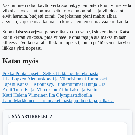
Vastuullinen rahankäyttö verkossa näkyy parhaiten kuun viimeisellä
viikolla. Jos laskut on maksettu, ruokaan on rahaa ja viihdeostot
eivät harmita, budjetti toimii. Jos jokainen pieni maksu alkaa
ärsyttää, järjestelmää kannattaa kiristää ennen seuraavaa kuukautta.
Suomalaisessa arjessa paras ratkaisu on usein yksinkertainen. Katso
kulut kerran viikossa, pidä viihteelle oma raja ja älä maksa mitään
kiireessä. Verkossa raha liikkuu nopeasti, mutta päätöksen ei tarvitse
liikkua yhtä nopeasti.
Katso myös
Pekka Pouta lapset – Selkeät faktat perhe-elämästä
Ulla Popken Alennuskoodi ja Viimeisimmät Tarjoukset
Tapani Kansa – Kuolinsyy, Tunnetuimmat Hitit ja Ura
Antti Tuuri Kirjat Viimeisimmät Julkaisut ja Faktoja
Katri Helena Viimeinen Ilta Olympiastadionilla
Lauri Markkanen – Tietopaketti iästä, perheestä ja palkasta
LISÄÄ ARTIKKELEITA