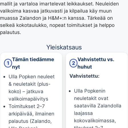
mallit ja vartaloa imartelevat leikkaukset. Neuleiden
valikoima kasvaa jatkuvasti ja kilpailua käy muun
muassa Zalandon ja H&M+:n kanssa. Tärkeää on
selkeä kokotaulukko, nopeat toimitukset ja helppo
palautus.
Yleiskatsaus
Tämän tiedämme
Vahvistettu vs.
1
2
nyt
huhut
Vahvistettu:
Ulla Popken neuleet
& neuletakit (plus-
Ulla Popkenin
koko) – jatkuva
neuletakit ovat
valikoimapäivitys
saatavilla Zalandolla
Toimitukset 2–7
laajassa
arkipäivää, ilmainen
kokovalikoimassa,
palautus (Zalando,
tilaukset 2–7