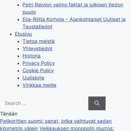
Petri Raivion vaimo faktat ja julkisen tiedon
puute
Eija-Riitta Korhola – Ajankohtaiset Uutiset ja
Taustatiedot
Etusivu
Tietoa meistä
Yhteystiedot
Historia
Privacy Policy
Cookie Policy
Uutiskirje
Vinkkaa meille
Search
for:
Tänään
Pelikorttien suomi: sanat, jotka vaihtuvat sadan
kilometrin välein
Veikkauksen monopolin murros: