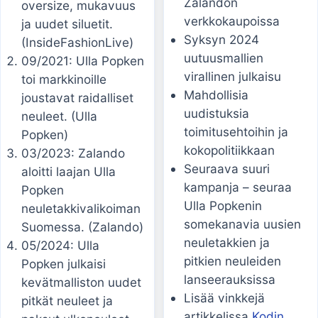
Zalandon
oversize, mukavuus
verkkokaupoissa
ja uudet siluetit.
Syksyn 2024
(InsideFashionLive)
uutuusmallien
09/2021: Ulla Popken
virallinen julkaisu
toi markkinoille
Mahdollisia
joustavat raidalliset
uudistuksia
neuleet. (Ulla
toimitusehtoihin ja
Popken)
kokopolitiikkaan
03/2023: Zalando
Seuraava suuri
aloitti laajan Ulla
kampanja – seuraa
Popken
Ulla Popkenin
neuletakkivalikoiman
somekanavia uusien
Suomessa. (Zalando)
neuletakkien ja
05/2024: Ulla
pitkien neuleiden
Popken julkaisi
lanseerauksissa
kevätmalliston uudet
Lisää vinkkejä
pitkät neuleet ja
artikkelissa
Kodin