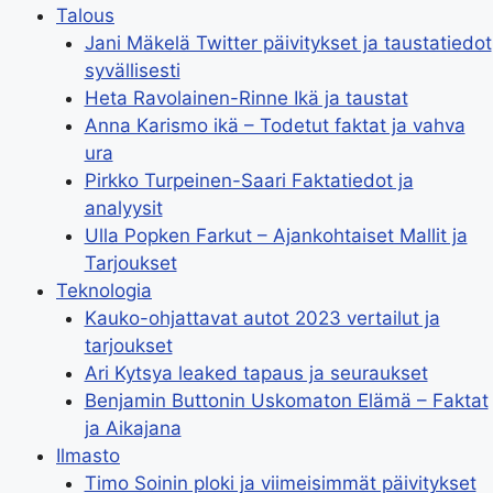
Talous
Jani Mäkelä Twitter päivitykset ja taustatiedot
syvällisesti
Heta Ravolainen-Rinne Ikä ja taustat
Anna Karismo ikä – Todetut faktat ja vahva
ura
Pirkko Turpeinen-Saari Faktatiedot ja
analyysit
Ulla Popken Farkut – Ajankohtaiset Mallit ja
Tarjoukset
Teknologia
Kauko-ohjattavat autot 2023 vertailut ja
tarjoukset
Ari Kytsya leaked tapaus ja seuraukset
Benjamin Buttonin Uskomaton Elämä – Faktat
ja Aikajana
Ilmasto
Timo Soinin ploki ja viimeisimmät päivitykset