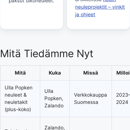
paksut ulkoneuleet.
neuleprojektit – vinkit
ja ohjeet
Mitä Tiedämme Nyt
Mitä
Kuka
Missä
Millo
Ulla Popken
Ulla
neuleet &
Verkkokauppa
2023
Popken,
neuletakit
Suomessa
2024
Zalando
(plus-koko)
Zalando,