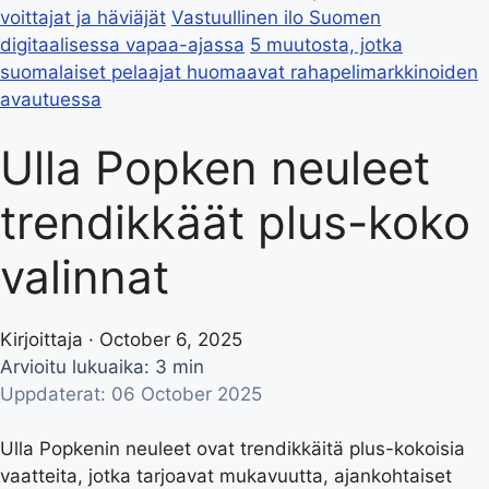
voittajat ja häviäjät
Vastuullinen ilo Suomen
digitaalisessa vapaa-ajassa
5 muutosta, jotka
suomalaiset pelaajat huomaavat rahapelimarkkinoiden
avautuessa
Ulla Popken neuleet
trendikkäät plus-koko
valinnat
Kirjoittaja · October 6, 2025
Arvioitu lukuaika: 3 min
Uppdaterat: 06 October 2025
Ulla Popkenin neuleet ovat trendikkäitä plus-kokoisia
vaatteita, jotka tarjoavat mukavuutta, ajankohtaiset