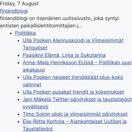
Friday, 7 August
finlandblogi
finlandblogi on itsenäinen uutissivusto, joka syntyi
entisten paikallislehtitoimittajien j...
Politiikka
Ulla Popken Alennuskoodi ja Viimeisimmät
Tarjoukset
Paasikivi Elämä, Linja ja Sukutarina
Anna-Maja Henriksson EUssä – Politiikan uusi
aikakausi
Ulla Popken neuleet trendikkäät plus-koko
valinnat
Ulla Popken pusakat trendit ja kokemukset
Jani Mäkelä Twitter päivitykset ja taustatiedot
syvällisesti
Timo Soinin ploki ja viimeisimmät päivitykset
Eija-Riitta Korhola – Ajankohtaiset Uutiset ja
Taustatiedot