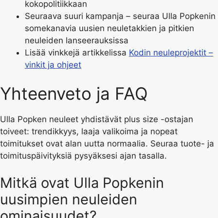
kokopolitiikkaan
Seuraava suuri kampanja – seuraa Ulla Popkenin
somekanavia uusien neuletakkien ja pitkien
neuleiden lanseerauksissa
Lisää vinkkejä artikkelissa
Kodin neuleprojektit –
vinkit ja ohjeet
Yhteenveto ja FAQ
Ulla Popken neuleet yhdistävät plus size -ostajan
toiveet: trendikkyys, laaja valikoima ja nopeat
toimitukset ovat alan uutta normaalia. Seuraa tuote- ja
toimituspäivityksiä pysyäksesi ajan tasalla.
Mitkä ovat Ulla Popkenin
uusimpien neuleiden
ominaisuudet?