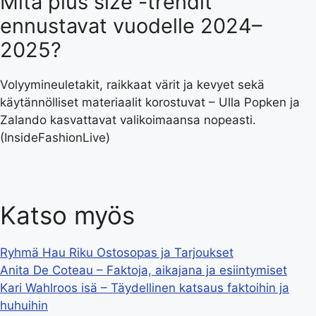
Mitä plus size -trendit
ennustavat vuodelle 2024–
2025?
Volyymineuletakit, raikkaat värit ja kevyet sekä
käytännölliset materiaalit korostuvat – Ulla Popken ja
Zalando kasvattavat valikoimaansa nopeasti.
(InsideFashionLive)
Katso myös
Ryhmä Hau Riku Ostosopas ja Tarjoukset
Anita De Coteau – Faktoja, aikajana ja esiintymiset
Kari Wahlroos isä – Täydellinen katsaus faktoihin ja
huhuihin