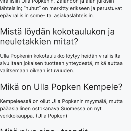
virallisiin Ulla Popkenin, Zalandon ja alan julkisiin
lähteisiin; “huhut” on merkitty erikseen ja perustuvat
epävirallisiin some- tai asiakaslähteisiin.
Mistä löydän kokotaulukon ja
neuletakkien mitat?
Ulla Popkenin kokotaulukko löytyy heidän virallisilta
sivuiltaan jokaisen tuotteen yhteydestä, mikä auttaa
valitsemaan oikean istuvuuden.
Mikä on Ulla Popken Kempele?
Kempeleessä on ollut Ulla Popkenin myymälä, mutta
pääasiallinen ostokanava Suomessa on nyt
verkkokauppa. (Ulla Popken)