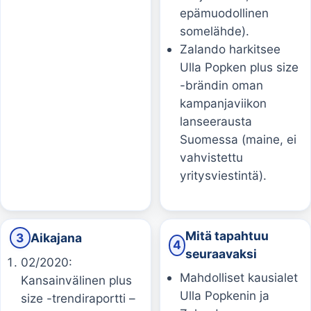
epämuodollinen
somelähde).
Zalando harkitsee
Ulla Popken plus size
-brändin oman
kampanjaviikon
lanseerausta
Suomessa (maine, ei
vahvistettu
yritysviestintä).
Mitä tapahtuu
3
Aikajana
4
seuraavaksi
02/2020:
Mahdolliset kausialet
Kansainvälinen plus
Ulla Popkenin ja
size -trendiraportti –