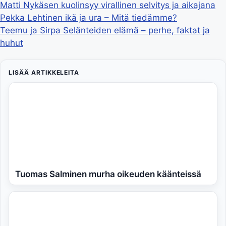
Matti Nykäsen kuolinsyy virallinen selvitys ja aikajana
Pekka Lehtinen ikä ja ura – Mitä tiedämme?
Teemu ja Sirpa Selänteiden elämä – perhe, faktat ja
huhut
LISÄÄ ARTIKKELEITA
Tuomas Salminen murha oikeuden käänteissä