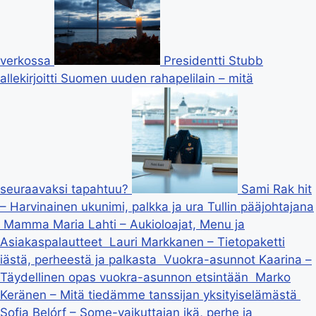
verkossa
Presidentti Stubb
allekirjoitti Suomen uuden rahapelilain – mitä
seuraavaksi tapahtuu?
Sami Rak hit
– Harvinainen ukunimi, palkka ja ura Tullin pääjohtajana
Mamma Maria Lahti – Aukioloajat, Menu ja
Asiakaspalautteet
Lauri Markkanen – Tietopaketti
iästä, perheestä ja palkasta
Vuokra-asunnot Kaarina –
Täydellinen opas vuokra-asunnon etsintään
Marko
Keränen – Mitä tiedämme tanssijan yksityiselämästä
Sofia Belórf – Some-vaikuttajan ikä, perhe ja