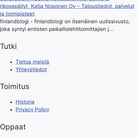
rikosepäilyt
Katja Noponen Oy – Taloustiedot, palvelut
ja toimipisteet
finlandblogi - finlandblogi on itsenäinen uutissivusto,
joka syntyi entisten paikallislehtitoimittajien j...
Tutki
Tietoa meistä
Yhteystiedot
Toimitus
Historia
Privacy Policy
Oppaat