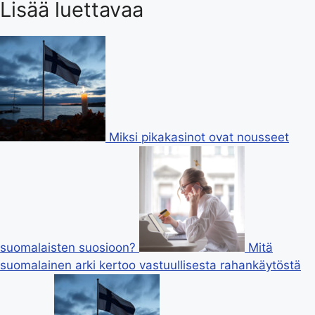
Lisää luettavaa
Miksi pikakasinot ovat nousseet
suomalaisten suosioon?
Mitä
suomalainen arki kertoo vastuullisesta rahankäytöstä