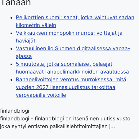
Tänään
Pelikorttien suomi: sanat, jotka vaihtuvat sadan
kilometrin välein
Veikkauksen monopolin murros: voittajat ja
häviäjät
Vastuullinen ilo Suomen digitaalisessa vapaa-
ajassa
5 muutosta, jotka suomalaiset pelaajat
huomaavat rahapelimarkkinoiden avautuessa
Rahapelivoittojen verotus murroksessa: mitä
vuoden 2027 lisenssiuudistus tarkoittaa
verovapaille voitoille
finlandblogi
finlandblogi - finlandblogi on itsenäinen uutissivusto,
joka syntyi entisten paikallislehtitoimittajien j...