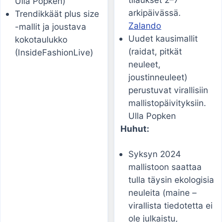
Ulla Popken)
arkipäivässä.
Trendikkäät plus size
Zalando
-mallit ja joustava
Uudet kausimallit
kokotaulukko
(raidat, pitkät
(InsideFashionLive)
neuleet,
joustinneuleet)
perustuvat virallisiin
mallistopäivityksiin.
Ulla Popken
Huhut:
Syksyn 2024
mallistoon saattaa
tulla täysin ekologisia
neuleita (maine –
virallista tiedotetta ei
ole julkaistu,