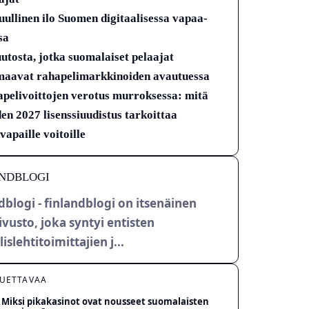
uullinen ilo Suomen digitaalisessa vapaa-
sa
utosta, jotka suomalaiset pelaajat
aavat rahapelimarkkinoiden avautuessa
pelivoittojen verotus murroksessa: mitä
en 2027 lisenssiuudistus tarkoittaa
vapaille voitoille
NDBLOGI
dblogi - finlandblogi on itsenäinen
ivusto, joka syntyi entisten
lislehtitoimittajien j...
LUETTAVAA
Miksi pikakasinot ovat nousseet suomalaisten