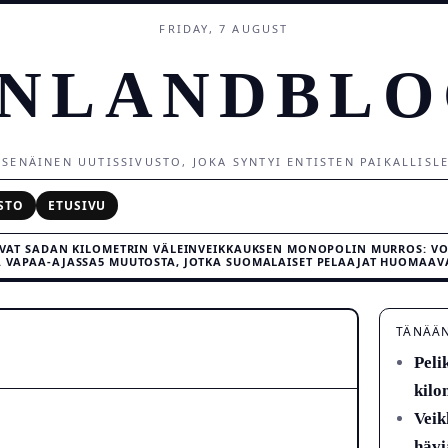
FRIDAY, 7 AUGUST
INLANDBLO
SENÄINEN UUTISSIVUSTO, JOKA SYNTYI ENTISTEN PAIKALLISLEH
STO
ETUSIVU
UVAT SADAN KILOMETRIN VÄLEIN
VEIKKAUKSEN MONOPOLIN MURROS: VOI
A VAPAA-AJASSA
5 MUUTOSTA, JOTKA SUOMALAISET PELAAJAT HUOMAA
TÄNÄÄ
Peli
kilo
Veik
hävi