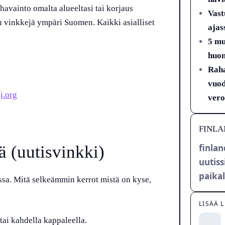
havainto omalta alueeltasi tai korjaus
Vast
 vinkkejä ympäri Suomen. Kaikki asialliset
ajas
5 mu
huom
Raha
vuod
i.org
vero
FINLA
ä (uutisvinkki)
finlan
uutiss
paikal
issa. Mitä selkeämmin kerrot mistä on kyse,
LISÄÄ 
tai kahdella kappaleella.