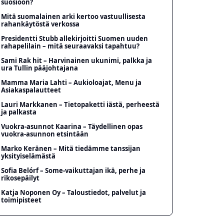
suosioon?
Mitä suomalainen arki kertoo vastuullisesta
rahankäytöstä verkossa
Presidentti Stubb allekirjoitti Suomen uuden
rahapelilain – mitä seuraavaksi tapahtuu?
Sami Rak hit – Harvinainen ukunimi, palkka ja
ura Tullin pääjohtajana
Mamma Maria Lahti – Aukioloajat, Menu ja
Asiakaspalautteet
Lauri Markkanen – Tietopaketti iästä, perheestä
ja palkasta
Vuokra-asunnot Kaarina – Täydellinen opas
vuokra-asunnon etsintään
Marko Keränen – Mitä tiedämme tanssijan
yksityiselämästä
Sofia Belórf – Some-vaikuttajan ikä, perhe ja
rikosepäilyt
Katja Noponen Oy – Taloustiedot, palvelut ja
toimipisteet