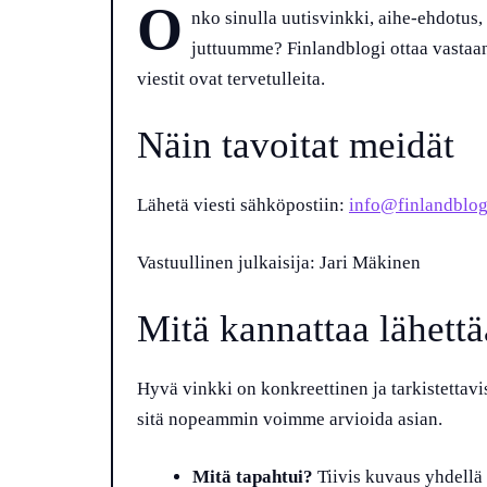
O
nko sinulla uutisvinkki, aihe-ehdotus, 
juttuumme? Finlandblogi ottaa vastaan
viestit ovat tervetulleita.
Näin tavoitat meidät
Lähetä viesti sähköpostiin:
info@finlandblog
Vastuullinen julkaisija: Jari Mäkinen
Mitä kannattaa lähettä
Hyvä vinkki on konkreettinen ja tarkistettav
sitä nopeammin voimme arvioida asian.
Mitä tapahtui?
Tiivis kuvaus yhdellä 