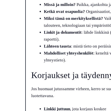
Missä ja milloin?
Paikka, ajankohta j
Ketkä ovat osapuolia?
Organisaatiot, 
Miksi tämä on merkityksellistä?
Vaik
talouteen, teknologiaan tai ympäristö
Linkit ja dokumentit
: lähde linkkinä 
raportti).
Lähteen tausta
: mistä tieto on peräisi
Mahdolliset yhteyshenkilöt
: keneltä 
yhteystieto).
Korjaukset ja täydenn
Jos huomaat jutussamme virheen, kerro se su
luotettavana.
Linkki juttuun
, jota korjaus koskee