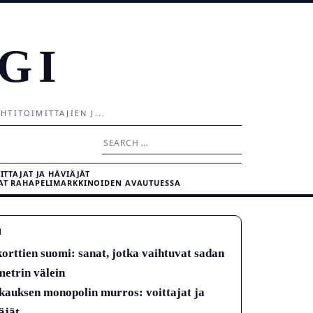
GI
TITOIMITTAJIEN J...
Search
for:
TTAJAT JA HÄVIÄJÄT
VAT RAHAPELIMARKKINOIDEN AVAUTUESSA
N
korttien suomi: sanat, jotka vaihtuvat sadan
metrin välein
kauksen monopolin murros: voittajat ja
äjät