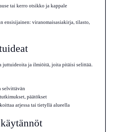
ause tai kerro otsikko ja kappale
n ensisijainen: viranomaisasiakirja, tilasto,
tuideat
uideoita ja ilmiöitä, joita pitäisi selittää.
 selvittävän
t, tutkimukset, päätökset
koittaa arjessa tai tietyllä alueella
 käytännöt