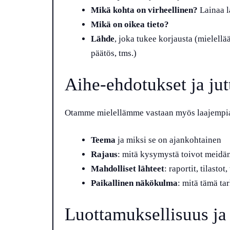
Mikä kohta on virheellinen?
Lainaa l
Mikä on oikea tieto?
Lähde
, joka tukee korjausta (mielellää
päätös, tms.)
Aihe-ehdotukset ja jut
Otamme mielellämme vastaan myös laajempia jutt
Teema
ja miksi se on ajankohtainen
Rajaus
: mitä kysymystä toivot meidän
Mahdolliset lähteet
: raportit, tilasto
Paikallinen näkökulma
: mitä tämä tar
Luottamuksellisuus ja