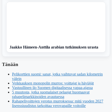
Jaakko Hämeen-Anttila arabian tutkimuksen urasta
Tänään
Pelikorttien suomi: sanat, jotka vaihtuvat sadan kilometrin
välein
Veikkauksen monopolin murros: voittajat ja häviäjät
Vastuullinen ilo Suomen digitaalisessa vapaa-ajassa
5 muutosta, jotka suomalaiset pelaajat huomaavat
rahapelimarkkinoiden avautuessa
Rahapelivoittojen verotus murroksessa: mitä vuoden 2027
lisenssiuudistus tarkoittaa verovapaille voitoille