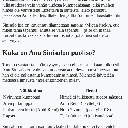
julkisuudessa vain vähän uudesta kumppanistaan, eikä miehen
nimeä ole vahvistettu luotettavista lähteistä. Tieto perustuu
pääasiassa Anna-lehden, Iltalehden ja Ilta-Sanomien haastatteluihin.
Sinisalo itse on kuvannut tilannettaan sanoin: “Mietin itsekin, että
miten tämä tapahtui. Mutta se vain tapahtui – ja se on ihanaa.”
Lausahdus kuvastaa sitä luonnollisuutta, jolla uusi suhde on
syntynyt.
Kuka on Anu Sinisalon puoliso?
Tarkkaa vastausta tähän kysymykseen ei ole – ainakaan julkisesti.
Anu Sinisalo on vahvistanut olevansa uudessa parisuhteessa, mutta
hän ei ole paljastanut kumppaninsa nimeä. Miehestä käytetään
mediassa ilmausta “mielenkiintoinen mies”.
Näkökulma
Tiedot
Nykyinen kumppani
Nimeä ei julkistettu (tiedot salassa)
Aiempi kumppani
Antti Reini (näyttelijä)
Parisuhteen kesto (Antti Reini)
Noin 7 vuotta (päättyi 2018)
Lapset
Tytär (nimeä ei julkisuudessa)
Sinisalon uusi kumppani on yksityishenkilö, joka ei työskentele