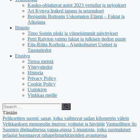
Kauko-ohjattavat autot 2023 vertailut ja tarjoukset
Ari Kytsya leaked tapaus ja seuraukset
Benjamin Buttonin Uskomaton Elämä – Faktat ja
Aikajana
Ilmasto
Timo Soinin ploki ja viimeisimmät päivitykset
Petri Raivion vaimo faktat ja julkisen tiedon puute
Eija-Riitta Korhola – Ajankohtaiset Uutiset ja
Taustatiedot
Etusivu
Tietoa meistä
Yhteystiedot
Historia
Privacy Policy
Cookie Policy
Uutiskirje
Vinkkaa meille
Search
for:
Tänään
Pelikorttien suomi: sanat, jotka vaihtuvat sadan kilometrin välein
Veikkauksen monopolin murros: voittajat ja häviäjät
Vastuullinen ilo
Suomen digitaalisessa vapaa-ajassa
5 muutosta, jotka suomalaiset
pelaajat huomaavat rahapelimarkkinoiden avautuessa