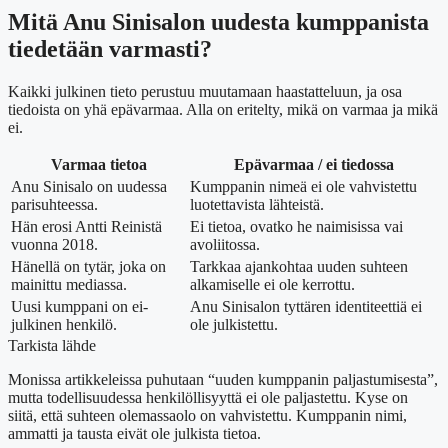
Mitä Anu Sinisalon uudesta kumppanista
tiedetään varmasti?
Kaikki julkinen tieto perustuu muutamaan haastatteluun, ja osa
tiedoista on yhä epävarmaa. Alla on eritelty, mikä on varmaa ja mikä
ei.
Varmaa tietoa
Epävarmaa / ei tiedossa
Anu Sinisalo on uudessa
Kumppanin nimeä ei ole vahvistettu
parisuhteessa.
luotettavista lähteistä.
Hän erosi Antti Reinistä
Ei tietoa, ovatko he naimisissa vai
vuonna 2018.
avoliitossa.
Hänellä on tytär, joka on
Tarkkaa ajankohtaa uuden suhteen
mainittu mediassa.
alkamiselle ei ole kerrottu.
Uusi kumppani on ei-
Anu Sinisalon tyttären identiteettiä ei
julkinen henkilö.
ole julkistettu.
Tarkista lähde
Monissa artikkeleissa puhutaan “uuden kumppanin paljastumisesta”,
mutta todellisuudessa henkilöllisyyttä ei ole paljastettu. Kyse on
siitä, että suhteen olemassaolo on vahvistettu. Kumppanin nimi,
ammatti ja tausta eivät ole julkista tietoa.