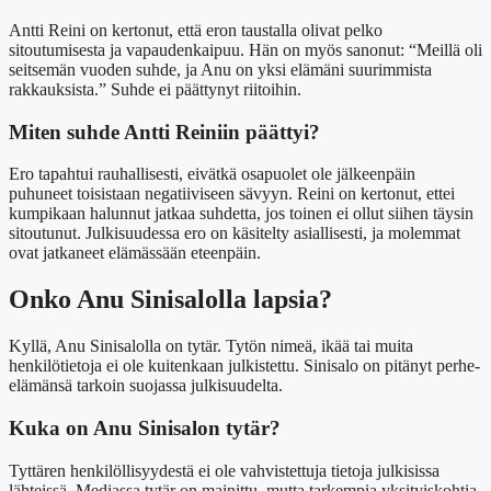
Antti Reini on kertonut, että eron taustalla olivat pelko
sitoutumisesta ja vapaudenkaipuu. Hän on myös sanonut: “Meillä oli
seitsemän vuoden suhde, ja Anu on yksi elämäni suurimmista
rakkauksista.” Suhde ei päättynyt riitoihin.
Miten suhde Antti Reiniin päättyi?
Ero tapahtui rauhallisesti, eivätkä osapuolet ole jälkeenpäin
puhuneet toisistaan negatiiviseen sävyyn. Reini on kertonut, ettei
kumpikaan halunnut jatkaa suhdetta, jos toinen ei ollut siihen täysin
sitoutunut. Julkisuudessa ero on käsitelty asiallisesti, ja molemmat
ovat jatkaneet elämässään eteenpäin.
Onko Anu Sinisalolla lapsia?
Kyllä, Anu Sinisalolla on tytär. Tytön nimeä, ikää tai muita
henkilötietoja ei ole kuitenkaan julkistettu. Sinisalo on pitänyt perhe-
elämänsä tarkoin suojassa julkisuudelta.
Kuka on Anu Sinisalon tytär?
Tyttären henkilöllisyydestä ei ole vahvistettuja tietoja julkisissa
lähteissä. Mediassa tytär on mainittu, mutta tarkempia yksityiskohtia