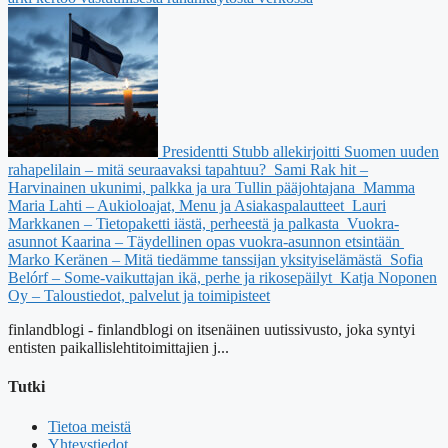
Presidentti Stubb allekirjoitti Suomen uuden
rahapelilain – mitä seuraavaksi tapahtuu?
Sami Rak hit –
Harvinainen ukunimi, palkka ja ura Tullin pääjohtajana
Mamma
Maria Lahti – Aukioloajat, Menu ja Asiakaspalautteet
Lauri
Markkanen – Tietopaketti iästä, perheestä ja palkasta
Vuokra-
asunnot Kaarina – Täydellinen opas vuokra-asunnon etsintään
Marko Keränen – Mitä tiedämme tanssijan yksityiselämästä
Sofia
Belórf – Some-vaikuttajan ikä, perhe ja rikosepäilyt
Katja Noponen
Oy – Taloustiedot, palvelut ja toimipisteet
finlandblogi - finlandblogi on itsenäinen uutissivusto, joka syntyi
entisten paikallislehtitoimittajien j...
Tutki
Tietoa meistä
Yhteystiedot