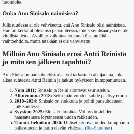
huomiolta.
Onko Anu Sinisalo naimisissa?
Julkisuudessa ei ole vahvistettu, että Anu Sinisalo olisi naimisissa.
Hän on kertonut olevansa parisuhteessa, mutta siviilisäädystä ei ole
virallista tietoa. Avoliitto vaikuttaa todennäköisemmältä
vaihtoehdolta, mutta tätäkään ei ole vahvistettu.
Milloin Anu Sinisalo erosi Antti Reinistä
ja mitä sen jälkeen tapahtui?
Anu Sinisalon parisuhdehistoriaa voi tarkastella aikajanana, joka
alkaa suhteesta Antti Reiniin ja jatkuu nykyiseen kumppanuuteen.
Noin 2011:
Sinisalo ja Reini aloittavat seurustelun.
Alkuvuonna 2018:
Seitsemän vuoden suhde päättyy eroon.
2018–2024:
Sinisalo on sinkkuna ja pohtii parisuhdettaan
julkisuudessa.
Syyskuu 2025:
Sinisalo ilmoittaa Voi hyvin -lehden
haastattelussa löytäneensä uuden rakkauden.
Tammi–helmikuu 2026:
Uutiset kertovat uuden kumppanin
paljastuneen ja parin elävän yhdessä. (
Ilta-Sanomat
)