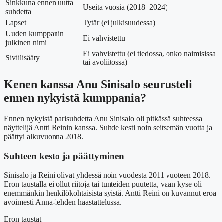
Sinkkuna ennen uutta
Useita vuosia (2018–2024)
suhdetta
Lapset
Tytär (ei julkisuudessa)
Uuden kumppanin
Ei vahvistettu
julkinen nimi
Ei vahvistettu (ei tiedossa, onko naimisissa
Siviilisääty
tai avoliitossa)
Kenen kanssa Anu Sinisalo seurusteli
ennen nykyistä kumppania?
Ennen nykyistä parisuhdetta Anu Sinisalo oli pitkässä suhteessa
näyttelijä Antti Reinin kanssa. Suhde kesti noin seitsemän vuotta ja
päättyi alkuvuonna 2018.
Suhteen kesto ja päättyminen
Sinisalo ja Reini olivat yhdessä noin vuodesta 2011 vuoteen 2018.
Eron taustalla ei ollut riitoja tai tunteiden puutetta, vaan kyse oli
enemmänkin henkilökohtaisista syistä. Antti Reini on kuvannut eroa
avoimesti Anna-lehden haastattelussa.
Eron taustat