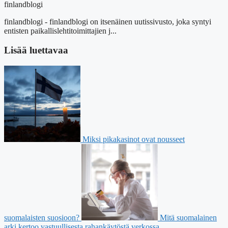
finlandblogi
finlandblogi - finlandblogi on itsenäinen uutissivusto, joka syntyi
entisten paikallislehtitoimittajien j...
Lisää luettavaa
Miksi pikakasinot ovat nousseet
suomalaisten suosioon?
Mitä suomalainen
arki kertoo vastuullisesta rahankäytöstä verkossa