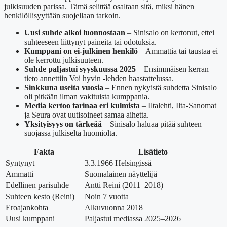
julkisuuden parissa. Tämä selittää osaltaan sitä, miksi hänen
henkilöllisyyttään suojellaan tarkoin.
Uusi suhde alkoi luonnostaan
– Sinisalo on kertonut, ettei
suhteeseen liittynyt paineita tai odotuksia.
Kumppani on ei-julkinen henkilö
– Ammattia tai taustaa ei
ole kerrottu julkisuuteen.
Suhde paljastui syyskuussa 2025
– Ensimmäisen kerran
tieto annettiin Voi hyvin -lehden haastattelussa.
Sinkkuna useita vuosia
– Ennen nykyistä suhdetta Sinisalo
oli pitkään ilman vakituista kumppania.
Media kertoo tarinaa eri kulmista
– Iltalehti, Ilta-Sanomat
ja Seura ovat uutisoineet samaa aihetta.
Yksityisyys on tärkeää
– Sinisalo haluaa pitää suhteen
suojassa julkiselta huomiolta.
Fakta
Lisätieto
Syntynyt
3.3.1966 Helsingissä
Ammatti
Suomalainen näyttelijä
Edellinen parisuhde
Antti Reini (2011–2018)
Suhteen kesto (Reini)
Noin 7 vuotta
Eroajankohta
Alkuvuonna 2018
Uusi kumppani
Paljastui mediassa 2025–2026