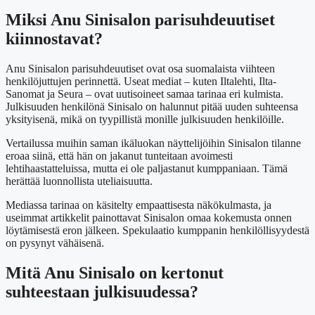
Miksi Anu Sinisalon parisuhdeuutiset
kiinnostavat?
Anu Sinisalon parisuhdeuutiset ovat osa suomalaista viihteen
henkilöjuttujen perinnettä. Useat mediat – kuten Iltalehti, Ilta-
Sanomat ja Seura – ovat uutisoineet samaa tarinaa eri kulmista.
Julkisuuden henkilönä Sinisalo on halunnut pitää uuden suhteensa
yksityisenä, mikä on tyypillistä monille julkisuuden henkilöille.
Vertailussa muihin saman ikäluokan näyttelijöihin Sinisalon tilanne
eroaa siinä, että hän on jakanut tunteitaan avoimesti
lehtihaastatteluissa, mutta ei ole paljastanut kumppaniaan. Tämä
herättää luonnollista uteliaisuutta.
Mediassa tarinaa on käsitelty empaattisesta näkökulmasta, ja
useimmat artikkelit painottavat Sinisalon omaa kokemusta onnen
löytämisestä eron jälkeen. Spekulaatio kumppanin henkilöllisyydestä
on pysynyt vähäisenä.
Mitä Anu Sinisalo on kertonut
suhteestaan julkisuudessa?