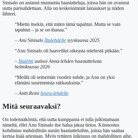
Sinisalo on antanut muutamia haastatteluja, joissa hän on avannut
uutta parisuhdettaan. Alla on keskeisimmät lainaukset ja niiden
lähteet.
“Mietin itsekin, että miten tämä tapahtui. Mutta se vain
tapahtui – ja se on ihanaa.”
– Anu Sinisalo
Iltalehdelle
syyskuussa 2025
“Anu Sinisalo oli haaveillut oikeasta miehestä pitkään.”
–
Iltalehti
uutisoi Anna-lehden haastattelusta
helmikuussa 2026
“Meillä oli seitsemän vuoden suhde, ja Anu on yksi
elämäni suurimmista rakkauksista.”
– Antti Reini
Seura-lehdelle
Mitä seuraavaksi?
On todennäköistä, että uutta kumppania ei tulla julkistamaan
nimeltä, ellei Anu Sinisalo itse halua jakaa tietoa. Kiinnostus
kohdistuu mahdollisiin uusiin haastatteluihin, joissa hän saattaa
kertoa lisää arjestaan. Myös tyttären julkisuus on mahdollinen aihe,