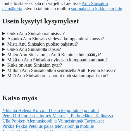
mutta toistaiseksi sitä on varjeltu. Lue lisää
Anu Sinisalon
elämäkerta
-sivulta tai tutustu muihin
suomalaisiin julkkispareihin
.
Usein kysytyt kysymykset
Onko Anu Sinisalo naimisissa?
Asuuko Anu Sinisalo yhdessä kumppaninsa kanssa?
Mistä Anu Sinisalon puoliso paljastui?
Onko Anu Sinisalolla lapsia?
Miten Anu Sinisalon ja Antti Reinin suhde päättyi?
Mikä on Anu Sinisalon nykyisen kumppanin ammatti?
Kuka on Anu Sinisalon tytär?
Milloin Anu Sinisalo alkoi seurustella Antti Reinin kanssa?
Mitä Anu Sinisalo on sanonut uudesta kumppanistaan?
Katso myös
Ylilauta Helena Koivu – Uusin ketju, faktat ja huhut
Petra Olli Puoliso – Indrek Vassus ja Perhe-elämä Tallinassa
Ulla Popken Alennuskoodi ja Viimeisimmät Tarjoukset
Pirkka-Pekka Petelius palaa televisioon ja mökille