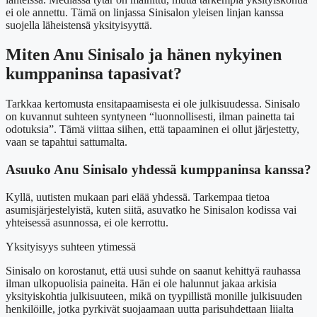
ei ole annettu. Tämä on linjassa Sinisalon yleisen linjan kanssa
suojella läheistensä yksityisyyttä.
Miten Anu Sinisalo ja hänen nykyinen
kumppaninsa tapasivat?
Tarkkaa kertomusta ensitapaamisesta ei ole julkisuudessa. Sinisalo
on kuvannut suhteen syntyneen “luonnollisesti, ilman painetta tai
odotuksia”. Tämä viittaa siihen, että tapaaminen ei ollut järjestetty,
vaan se tapahtui sattumalta.
Asuuko Anu Sinisalo yhdessä kumppaninsa kanssa?
Kyllä, uutisten mukaan pari elää yhdessä. Tarkempaa tietoa
asumisjärjestelyistä, kuten siitä, asuvatko he Sinisalon kodissa vai
yhteisessä asunnossa, ei ole kerrottu.
Yksityisyys suhteen ytimessä
Sinisalo on korostanut, että uusi suhde on saanut kehittyä rauhassa
ilman ulkopuolisia paineita. Hän ei ole halunnut jakaa arkisia
yksityiskohtia julkisuuteen, mikä on tyypillistä monille julkisuuden
henkilöille, jotka pyrkivät suojaamaan uutta parisuhdettaan liialta