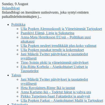
Sunday, 9 August
finlandblogi
finlandblogi on itsenäinen uutissivusto, joka syntyi entisten
paikallislehtitoimittajien j...
Politiikka
Ulla Popken Alennuskoodi ja Viimeisimmät Tarjoukset
Paasikivi Elämä, Linja ja Sukutarina
Anna-Maja Henriksson EUssä – Politiikan uusi
aikakausi
Ulla Popken neuleet trendikkäät plus-koko valinnat
Ulla Popken pusakat trendit ja kokemukset
Jani Mäkelä Twitter päivitykset ja taustatiedot
syvällisesti
Timo Soinin ploki ja viimeisimmät päivitykset
Eija-Riitta Korhola – Ajankohtaiset Uutiset ja
Taustatiedot
Talous
Jani Mäkelä Twitter päivitykset ja taustatiedot
syvällisesti
Heta Ravolainen-Rinne Ikä ja taustat
Anna Karismo ikä – Todetut faktat ja vahva ura
Pirkko Turpeinen-Saari Faktatiedot ja analyysit
Ulla Popken Farkut – Ajankohtaiset Mallit ja Tarjoukset
Teknologia