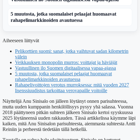
5 muutosta, jotka suomalaiset pelaajat huomaavat
rahapelimarkkinoiden avautuessa
Aiheeseen liittyvät
Pelikorttien suomi: sanat, jotka vaihtuvat sadan kilometrin
välein
Veikkauksen monopolin murros: voittajat ja häviäjät
Vastuullinen ilo Suomen digitaalisessa vapaa-ajassa
5 muutosta, jotka suomalaiset pelaajat huomaavat
rahapelimarkkinoiden avautuessa
Rahapelivoittojen verotus murroksessa: mitä vuoden 2027
lisenssiuudistus tarkoittaa verovapaille voitoille
Näyttelijä Anu Sinisalo on jälleen löytänyt onnen parisuhteessa,
mutta uuden kumppanin henkilöllisyys pysyy yhä salassa. Vuonna
2018 päättyneen pitkän suhteen jälkeen Sinisalo kertoi syyskuussa
2025 löytäneensä uuden rakkauden. Tässä artikkelissa käymme läpi
kaiken, mitä Anu Sinisalon parisuhteesta, aiemmasta suhteesta Antti
Reiniin ja perheestä tiedetään tällä hetkellä.
Taustalla on vahva halu yksityisyyteen. Sinisalo on kertonut