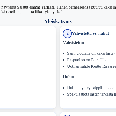
äyttelijä Salatut elämät -sarjassa. Hänen perheeseensä kuuluu kaksi last
ä tietoihin julkaista liikaa yksityiskohtia.
Yleiskatsaus
2
Vahvistettu vs. huhut
Vahvistettu:
Sami Uotilalla on kaksi lasta 
Ex-puoliso on Petra Uotila, l
Uotilan suhde Kerttu Rissasee
Huhut:
Huhuttu yhteys alppihiihtoon –
Spekulaatiota lasten tarkasta iä