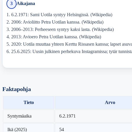
3
Aikajana
6.2.1971
: Sami Uotila syntyy Helsingissä. (Wikipedia)
2006
: Avioliitto Petra Uotilan kanssa. (Wikipedia)
2006–2013
: Perheeseen syntyy kaksi lasta. (Wikipedia)
2013
: Avioero Petra Uotilan kanssa. (Wikipedia)
2020
: Uotila muuttaa yhteen Kerttu Rissasen kanssa; lapset asu
25.6.2025
: Uusin julkinen perhekuva Instagramissa; tytär tunni
Faktapohja
Tieto
Arvo
Syntymäaika
6.2.1971
Ikä (2025)
54