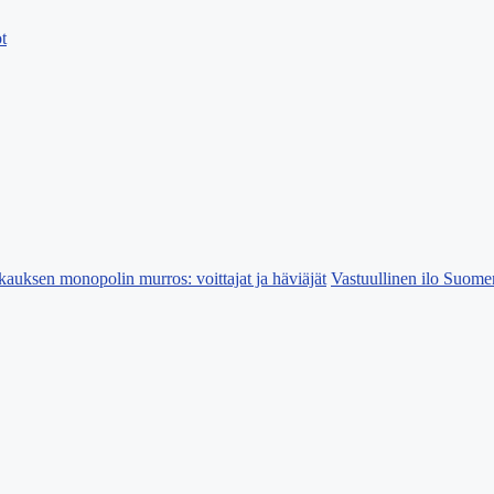
t
kauksen monopolin murros: voittajat ja häviäjät
Vastuullinen ilo Suomen