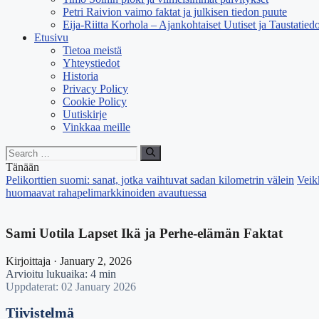
Petri Raivion vaimo faktat ja julkisen tiedon puute
Eija-Riitta Korhola – Ajankohtaiset Uutiset ja Taustatiedo
Etusivu
Tietoa meistä
Yhteystiedot
Historia
Privacy Policy
Cookie Policy
Uutiskirje
Vinkkaa meille
Search
for:
Tänään
Pelikorttien suomi: sanat, jotka vaihtuvat sadan kilometrin välein
Veik
huomaavat rahapelimarkkinoiden avautuessa
Sami Uotila Lapset Ikä ja Perhe-elämän Faktat
Kirjoittaja · January 2, 2026
Arvioitu lukuaika: 4 min
Uppdaterat: 02 January 2026
Tiivistelmä