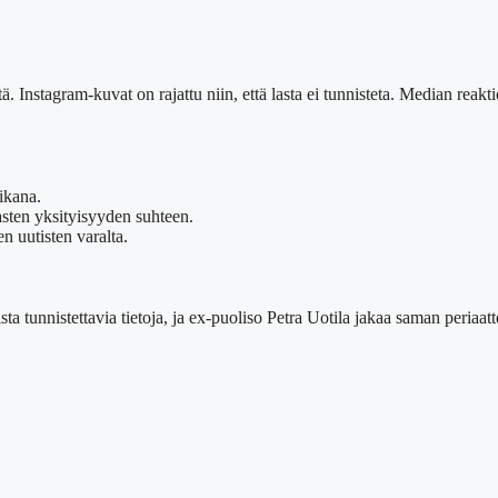
. Instagram-kuvat on rajattu niin, että lasta ei tunnisteta. Median reaktio
ikana.
lasten yksityisyyden suhteen.
en uutisten varalta.
kaista tunnistettavia tietoja, ja ex-puoliso Petra Uotila jakaa saman peri