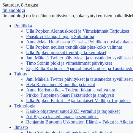
Saturday, 8 August
finlandblogi
finlandblogi on itsenäinen uutissivusto, joka syntyi entisten paikallisleht
Politiikka
Ulla Popken Alennuskoodi ja Viimeisimmät Tarjoukset
Paasikivi Elämä, Linja ja Sukutarina
Anna-Maja Henriksson EUssä – Politiikan uusi aikakaus
Ulla Popken neuleet trendikkäät plus-koko valinnat
Ulla Popken pusakat trendit ja kokemukset
Jani Mäkelä Twitter päivitykset ja taustatiedot syvällisesti
Timo Soinin ploki ja viimeisimmät päivitykset
Eija-Riitta Korhola – Ajankohtaiset Uutiset ja Taustatiedo
Talous
Jani Mäkelä Twitter päivitykset ja taustatiedot syvällisesti
Heta Ravolainen-Rinne Ikä ja taustat
Anna Karismo ikä – Todetut faktat ja vahva ura
Pirkko Turpeinen-Saari Faktatiedot ja analyysit
Ulla Popken Farkut – Ajankohtaiset Mallit ja Tarjoukset
Teknologia
Kauko-ohjattavat autot 2023 vertailut ja tarjoukset
Ari Kytsya leaked tapaus ja seuraukset
Benjamin Buttonin Uskomaton Elämä – Faktat ja Aikaja
Ilmasto
Timo Soinin ploki ja viimeisimmät päivitykset