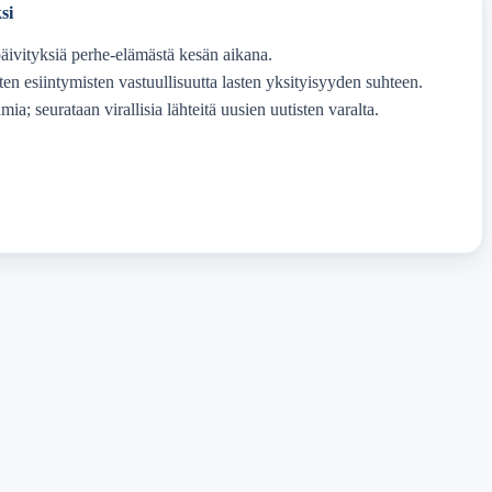
si
äivityksiä perhe-elämästä kesän aikana.
ten esiintymisten vastuullisuutta lasten yksityisyyden suhteen.
ia; seurataan virallisia lähteitä uusien uutisten varalta.