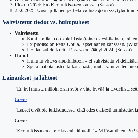
Elokuu 2024
: Ero Kerttu Rissasen kanssa. (Seiska)
25.6.2025
: Uusin julkinen perhekuva Instagramissa; tytär tunn
Vahvistetut tiedot vs. huhupuheet
Vahvistettu
Sami Uotilalla on kaksi lasta (toinen täysi-ikäinen, toine
Ex-puoliso on Petra Uotila, lapset hänen kanssaan. (Wiki
Uotilan suhde Kerttu Rissaseen päättyi 2024. (Seiska)
Huhut
Huhuttu yhteys alppihiihtoon – ei vahvistettu yhdelläkään
Spekulaatiota lasten tarkasta iästä, mutta vain viitteellinen
Lainaukset ja lähteet
“En kyl muista milloin oisin syöny yhtä hyvää ja täydellistä setti
Como
“Lapset eivät ole julkisuudessa, eikä edes etäisesti tunnistettavi
Como
“Kerttu Rissanen ei ole lasteni äitipuoli.” – MTV-uutinen, 2023