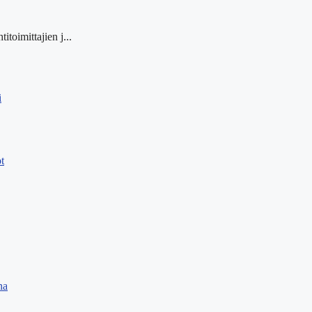
itoimittajien j...
i
t
na