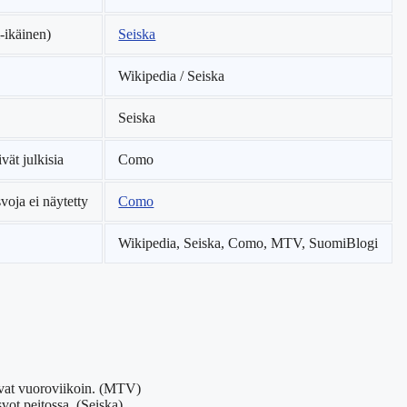
i-ikäinen)
Seiska
Wikipedia / Seiska
Seiska
vät julkisia
Como
voja ei näytetty
Como
Wikipedia, Seiska, Como, MTV, SuomiBlogi
suvat vuoroviikoin. (MTV)
vot peitossa. (Seiska)