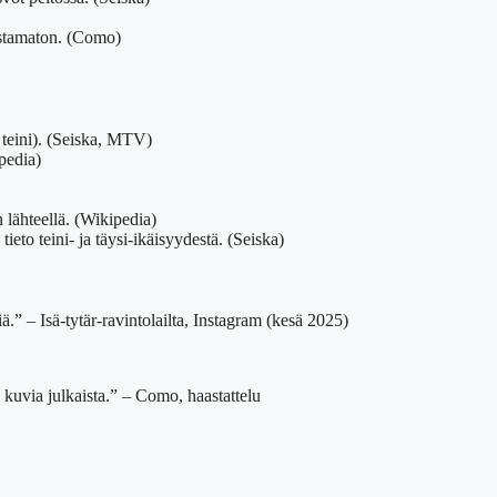
istamaton. (Como)
n teini). (Seiska, MTV)
pedia)
 lähteellä. (Wikipedia)
 tieto teini- ja täysi-ikäisyydestä. (Seiska)
ä.” – Isä-tytär-ravintolailta, Instagram (kesä 2025)
a kuvia julkaista.” – Como, haastattelu