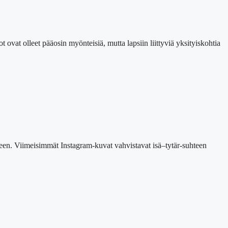
t ovat olleet pääosin myönteisiä, mutta lapsiin liittyviä yksityiskohtia
aatteen. Viimeisimmät Instagram-kuvat vahvistavat isä–tytär-suhteen