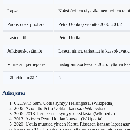
Lapset
Kaksi (toinen täysi-ikäinen, toinen tein
Puoliso / ex-puoliso
Petra Uotila (avioliitto 2006–2013)
Lasten äiti
Petra Uotila
Julkisuuskäytännöt
Lasten nimet, tarkat iät ja kasvokuvat ei
Viimeisin perhepotretti
Instagramissa kesällä 2025; tyttären kas
Lähteiden määrä
5
Aikajana
6.2.1971
: Sami Uotila syntyy Helsingissä. (Wikipedia)
2006
: Avioliitto Petra Uotilan kanssa. (Wikipedia)
2006–2013
: Perheeseen syntyy kaksi lasta. (Wikipedia)
2013
: Avioero Petra Uotilan kanssa. (Wikipedia)
2020
: Uotila muuttaa yhteen Kerttu Rissasen kanssa; lapset a
Kesäkuu 2023
: Instagram-kuva tyttären kanssa ravintolassa, kas