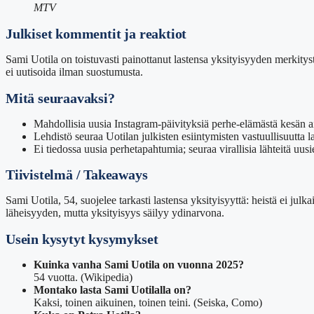
MTV
Julkiset kommentit ja reaktiot
Sami Uotila on toistuvasti painottanut lastensa yksityisyyden merkitystä
ei uutisoida ilman suostumusta.
Mitä seuraavaksi?
Mahdollisia uusia Instagram-päivityksiä perhe-elämästä kesän a
Lehdistö seuraa Uotilan julkisten esiintymisten vastuullisuutta 
Ei tiedossa uusia perhetapahtumia; seuraa virallisia lähteitä uusi
Tiivistelmä / Takeaways
Sami Uotila, 54, suojelee tarkasti lastensa yksityisyyttä: heistä ei jul
läheisyyden, mutta yksityisyys säilyy ydinarvona.
Usein kysytyt kysymykset
Kuinka vanha Sami Uotila on vuonna 2025?
54 vuotta. (Wikipedia)
Montako lasta Sami Uotilalla on?
Kaksi, toinen aikuinen, toinen teini. (Seiska, Como)