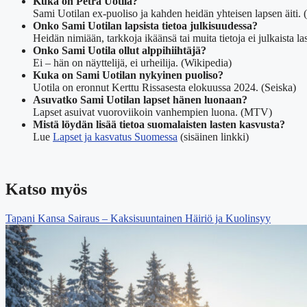
Kuka on Petra Uotila?
Sami Uotilan ex-puoliso ja kahden heidän yhteisen lapsen äiti. 
Onko Sami Uotilan lapsista tietoa julkisuudessa?
Heidän nimiään, tarkkoja ikäänsä tai muita tietoja ei julkaista 
Onko Sami Uotila ollut alppihiihtäjä?
Ei – hän on näyttelijä, ei urheilija. (Wikipedia)
Kuka on Sami Uotilan nykyinen puoliso?
Uotila on eronnut Kerttu Rissasesta elokuussa 2024. (Seiska)
Asuvatko Sami Uotilan lapset hänen luonaan?
Lapset asuivat vuoroviikoin vanhempien luona. (MTV)
Mistä löydän lisää tietoa suomalaisten lasten kasvusta?
Lue
Lapset ja kasvatus Suomessa
(sisäinen linkki)
Katso myös
Tapani Kansa Sairaus – Kaksisuuntainen Häiriö ja Kuolinsyy