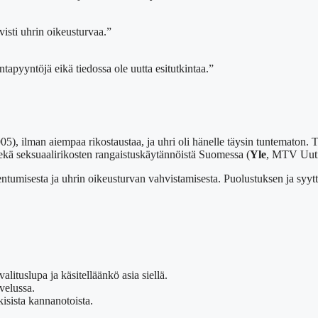
visti uhrin oikeusturvaa.”
kintapyyntöjä eikä tiedossa ole uutta esitutkintaa.”
005), ilman aiempaa rikostaustaa, ja uhri oli hänelle täysin tuntemato
sekä seksuaalirikosten rangaistuskäytännöistä Suomessa (
Yle
, MTV Uuti
umisesta ja uhrin oikeusturvan vahvistamisesta. Puolustuksen ja syyttäji
ituslupa ja käsitelläänkö asia siellä.
velussa.
kisista kannanotoista.