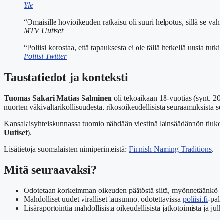
Yle
“Omaisille hovioikeuden ratkaisu oli suuri helpotus, sillä se vah
MTV Uutiset
“Poliisi korostaa, että tapauksesta ei ole tällä hetkellä uusia tut
Poliisi Twitter
Taustatiedot ja konteksti
Tuomas Sakari Matias Salminen
oli tekoaikaan 18-vuotias (synt. 2
nuorten väkivaltarikollisuudesta, rikosoikeudellisista seuraamuksista 
Kansalaisyhteiskunnassa tuomio nähdään viestinä lainsäädännön tiukent
Uutiset
).
Lisätietoja suomalaisten nimiperinteistä:
Finnish Naming Traditions
.
Mitä seuraavaksi?
Odotetaan korkeimman oikeuden päätöstä siitä, myönnetäänkö val
Mahdolliset uudet viralliset lausunnot odotettavissa
poliisi.fi
-pal
Lisäraportointia mahdollisista oikeudellisista jatkotoimista ja jul