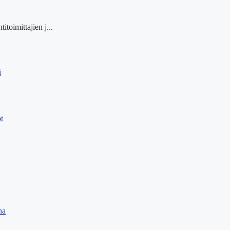
itoimittajien j...
i
t
na