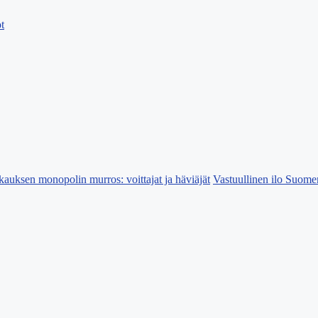
t
kauksen monopolin murros: voittajat ja häviäjät
Vastuullinen ilo Suomen