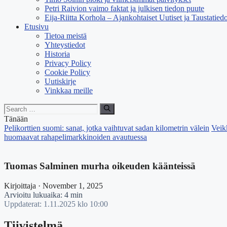
Petri Raivion vaimo faktat ja julkisen tiedon puute
Eija-Riitta Korhola – Ajankohtaiset Uutiset ja Taustatiedo
Etusivu
Tietoa meistä
Yhteystiedot
Historia
Privacy Policy
Cookie Policy
Uutiskirje
Vinkkaa meille
Search
for:
Tänään
Pelikorttien suomi: sanat, jotka vaihtuvat sadan kilometrin välein
Veik
huomaavat rahapelimarkkinoiden avautuessa
Tuomas Salminen murha oikeuden käänteissä
Kirjoittaja · November 1, 2025
Arvioitu lukuaika: 4 min
Uppdaterat: 1.11.2025 klo 10:00
Tiivistelmä