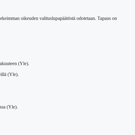
korkeimman oikeuden valituslupapäätöstä odotetaan. Tapaus on
aakuuteen (Yle).
llä (Yle).
ssa (Yle).