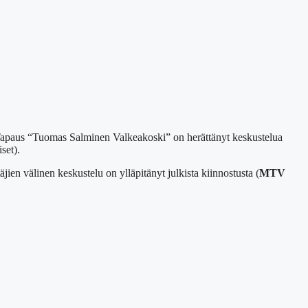
n. Tapaus “Tuomas Salminen Valkeakoski” on herättänyt keskustelua
set).
en välinen keskustelu on ylläpitänyt julkista kiinnostusta (
MTV