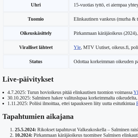
Uhri
15-vuotias tyttö, ei aiempaa yhte
Tuomio
Elinkautinen vankeus (murha & t
Oikeuskäsittely
Pirkanmaan käräjäoikeus (2024),
Viralliset lähteet
Yle
, MTV Uutiset, oikeus.fi, polii
Status
Odottaa korkeimman oikeuden pää
Live-päivitykset
4.7.2025:
Turun hovioikeus pitää elinkautisen tuomion voimassa
Y
30.10.2025:
Salminen hakee valituslupaa korkeimmalta oikeudelta, kä
1.11.2025:
Poliisi ilmoittaa, ettei tapaukseen liity uutta esitutkintaa
P
Tapahtumien aikajana
25.5.2024:
Rikokset tapahtuvat Valkeakoskella – Salminen rais
10.2024:
Pirkanmaan käräjäoikeus tuomitsee Salmisen elinkaut