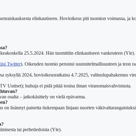
senraiskauksesta elinkautiseen. Hovioikeus piti tuomion voimassa, ja 
ssa?
keakoskella 25.5.2024. Hän tuomittiin elinkautiseen vankeuteen (Yle).
iisi Twitter
). Oikeuden tuomio perustui suunnitelmallisuuteen ja teon r
a syksyllä 2024, hovioikeusratkaisu 4.7.2025, valituslupahakemus virei
 MTV Uutiset); huhuja ei pidä pitää tosina ilman viranomaisvahvistusta.
pahtuvan?
n osalta – jatkokäsittely on vielä epävarma.
een?
us on lisännyt painetta tiukempaan linjaan nuorten väkivaltarangaistuksi
a?
almisesta tai perhetiedoista (Yle).