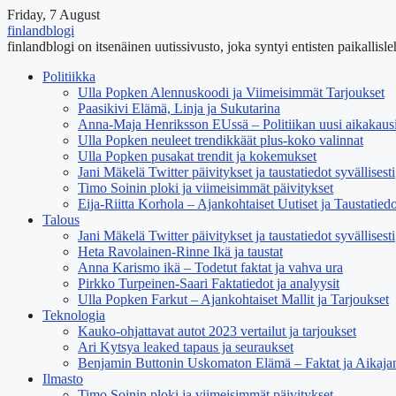
Friday, 7 August
finlandblogi
finlandblogi on itsenäinen uutissivusto, joka syntyi entisten paikallisleht
Politiikka
Ulla Popken Alennuskoodi ja Viimeisimmät Tarjoukset
Paasikivi Elämä, Linja ja Sukutarina
Anna-Maja Henriksson EUssä – Politiikan uusi aikakaus
Ulla Popken neuleet trendikkäät plus-koko valinnat
Ulla Popken pusakat trendit ja kokemukset
Jani Mäkelä Twitter päivitykset ja taustatiedot syvällisesti
Timo Soinin ploki ja viimeisimmät päivitykset
Eija-Riitta Korhola – Ajankohtaiset Uutiset ja Taustatiedo
Talous
Jani Mäkelä Twitter päivitykset ja taustatiedot syvällisesti
Heta Ravolainen-Rinne Ikä ja taustat
Anna Karismo ikä – Todetut faktat ja vahva ura
Pirkko Turpeinen-Saari Faktatiedot ja analyysit
Ulla Popken Farkut – Ajankohtaiset Mallit ja Tarjoukset
Teknologia
Kauko-ohjattavat autot 2023 vertailut ja tarjoukset
Ari Kytsya leaked tapaus ja seuraukset
Benjamin Buttonin Uskomaton Elämä – Faktat ja Aikaja
Ilmasto
Timo Soinin ploki ja viimeisimmät päivitykset