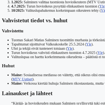
1.2025:
Salminen valittaa tuomiosta hovioikeuteen (MTV Uutise
4.7.2025:
Turun hovioikeus pysyttää elinkautisen tuomion (
Yle
10/2025:
Valituslupahakemus korkeimpaan oikeuteen tehty (
Yl
Vahvistetut tiedot vs. huhut
Vahvistettu
Tuomas Sakari Matias Salminen tuomittiin murhasta ja törkeästä
Tapahtumat sijoittuivat Valkeakoskelle 25.5.2024 (
Yle
).
Uhri ja tekijä eivät tunteneet toisiaan (
Yle
).
Turun hovioikeus vahvisti elinkautisen tuomion 4.7.2025 (
Yle
).
Valituslupaa on haettu korkeimmasta oikeudesta – päätöstä ei toi
Huhut
Maine:
Sosiaalisessa mediassa on väitetty, että oikeus olisi enna
(
MTV Uutiset
).
Maine:
Verkossa kiertää huhuja Salmisen rikostaustasta, mutta vi
Lainaukset ja lähteet
“Käräjä- ja hovioikeuden mukaan Salmisen syyllisyyttä tuki esitu