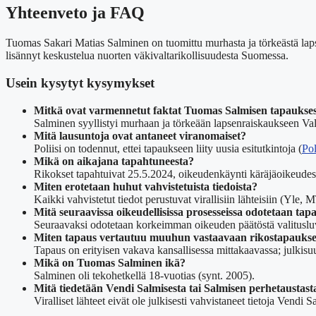
Yhteenveto ja FAQ
Tuomas Sakari Matias Salminen on tuomittu murhasta ja törkeästä lap
lisännyt keskustelua nuorten väkivaltarikollisuudesta Suomessa.
Usein kysytyt kysymykset
Mitkä ovat varmennetut faktat Tuomas Salmisen tapaukse
Salminen syyllistyi murhaan ja törkeään lapsenraiskaukseen Val
Mitä lausuntoja ovat antaneet viranomaiset?
Poliisi on todennut, ettei tapaukseen liity uusia esitutkintoja (
Pol
Mikä on aikajana tapahtuneesta?
Rikokset tapahtuivat 25.5.2024, oikeudenkäynti käräjäoikeudess
Miten erotetaan huhut vahvistetuista tiedoista?
Kaikki vahvistetut tiedot perustuvat virallisiin lähteisiin (Yle,
Mitä seuraavissa oikeudellisissa prosesseissa odotetaan ta
Seuraavaksi odotetaan korkeimman oikeuden päätöstä valitusluva
Miten tapaus vertautuu muuhun vastaavaan rikostapauks
Tapaus on erityisen vakava kansallisessa mittakaavassa; julkisu
Mikä on Tuomas Salminen ikä?
Salminen oli tekohetkellä 18-vuotias (synt. 2005).
Mitä tiedetään Vendi Salmisesta tai Salmisen perhetaustast
Viralliset lähteet eivät ole julkisesti vahvistaneet tietoja Vendi S