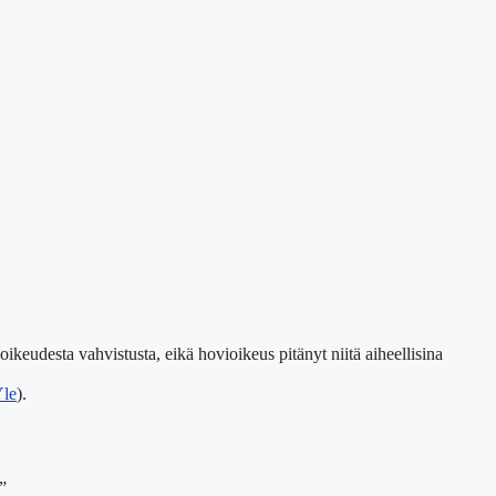
oikeudesta vahvistusta, eikä hovioikeus pitänyt niitä aiheellisina
le
).
”