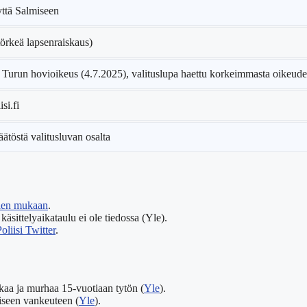
yttä Salmiseen
örkeä lapsenraiskaus)
 Turun hovioikeus (4.7.2025), valituslupa haettu korkeimmasta oikeude
si.fi
töstä valitusluvan osalta
len mukaan
.
sittelyaikataulu ei ole tiedossa (Yle).
oliisi Twitter
.
kaa ja murhaa 15-vuotiaan tytön (
Yle
).
iseen vankeuteen (
Yle
).