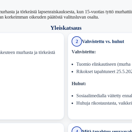
hasta ja törkeästä lapsenraiskauksesta, kun 15-vuotias tyttö murhattiin
an korkeimman oikeuden päätöstä valitusluvan osalta.
Yleiskatsaus
2
Vahvistettu vs. huhut
Vahvistettu:
keuteen murhasta ja törkeästä
Tuomio elinkautiseen (murha 
Rikokset tapahtuneet 25.5.20
Huhut:
Sosiaalimedialla väitetty en
Huhuja rikostaustasta, vaikkei
4
Mitä tapahtuu seuraavak