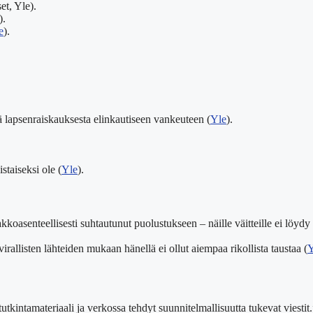
t, Yle).
).
e
).
 lapsenraiskauksesta elinkautiseen vankeuteen (
Yle
).
staiseksi ole (
Yle
).
kkoasenteellisesti suhtautunut puolustukseen – näille väitteille ei löydy 
rallisten lähteiden mukaan hänellä ei ollut aiempaa rikollista taustaa (
Y
tkintamateriaali ja verkossa tehdyt suunnitelmallisuutta tukevat viestit.