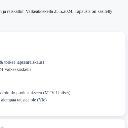
 ja raiskattiin Valkeakoskella 25.5.2024. Tapausta on käsitelty
& törkeä lapsenraiskaus)
24 Valkeakoskella
nakkoluulo puolustukseen (MTV Uutiset)
 aiempaa taustaa ole (Yle)
si