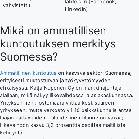
lähteisiin (Facebook,
vahvistettu.
LinkedIn).
Mikä on ammatillisen
kuntoutuksen merkitys
Suomessa?
Ammatillinen kuntoutus
on kasvava sektori Suomessa,
erityisesti muutosturvan ja työkyvyttömyyden
ehkäisyssä. Katja Noponen Oy on markkinajohtaja
alallaan, mikä näkyy liikevaihdossa ja asiakaskunnassa.
Yrityksen henkilöstömäärä viittaa keskisuureen
yritykseen, mutta verkosto yli 40 paikkakunnalla antaa
laajan kattavuuden. Taloudellinen tilanne on vakaa;
liikevaihdon kasvu 3,2 prosenttia osoittaa maltillista
kehitystä.