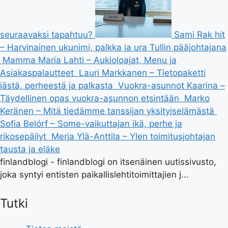
seuraavaksi tapahtuu?
Sami Rak hit
– Harvinainen ukunimi, palkka ja ura Tullin pääjohtajana
Mamma Maria Lahti – Aukioloajat, Menu ja
Asiakaspalautteet
Lauri Markkanen – Tietopaketti
iästä, perheestä ja palkasta
Vuokra-asunnot Kaarina –
Täydellinen opas vuokra-asunnon etsintään
Marko
Keränen – Mitä tiedämme tanssijan yksityiselämästä
Sofia Belórf – Some-vaikuttajan ikä, perhe ja
rikosepäilyt
Merja Ylä-Anttila – Ylen toimitusjohtajan
tausta ja eläke
finlandblogi - finlandblogi on itsenäinen uutissivusto,
joka syntyi entisten paikallislehtitoimittajien j...
Tutki