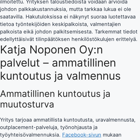
ilmoitettu. Yrityksen taloustiedoista voidaan arvioida
johdon palkkakustannuksia, mutta tarkkaa lukua ei ole
saatavilla. Hakutuloksissa ei näkynyt suoraa luotettavaa
tietoa työntekijöiden keskipalkoista, valmentajien
palkoista eikä johdon palkitsemisesta. Tarkemmat tiedot
edellyttäisivät tilinpäätöksen henkilöstökulujen erittelyä.
Katja Noponen Oy:n
palvelut – ammatillinen
kuntoutus ja valmennus
Ammatillinen kuntoutus ja
muutosturva
Yritys tarjoaa ammatillista kuntoutusta, uravalmennusta,
outplacement-palveluja, työnohjausta ja
työyhteisövalmennuksia.
Facebook-sivun
mukaan