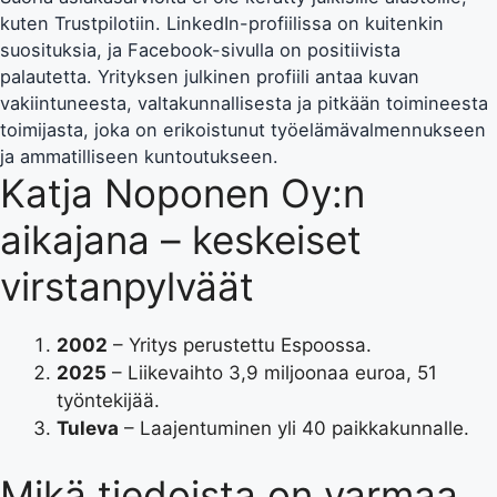
kuten Trustpilotiin. LinkedIn-profiilissa on kuitenkin
suosituksia, ja Facebook-sivulla on positiivista
palautetta. Yrityksen julkinen profiili antaa kuvan
vakiintuneesta, valtakunnallisesta ja pitkään toimineesta
toimijasta, joka on erikoistunut työelämävalmennukseen
ja ammatilliseen kuntoutukseen.
Katja Noponen Oy:n
aikajana – keskeiset
virstanpylväät
2002
– Yritys perustettu Espoossa.
2025
– Liikevaihto 3,9 miljoonaa euroa, 51
työntekijää.
Tuleva
– Laajentuminen yli 40 paikkakunnalle.
Mikä tiedoista on varmaa