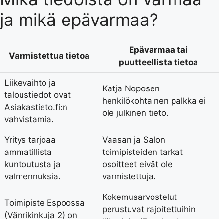
ja mikä epävarmaa?
Epävarmaa tai
Varmistettua tietoa
puutteellista tietoa
Liikevaihto ja
Katja Noposen
taloustiedot ovat
henkilökohtainen palkka ei
Asiakastieto.fi:n
ole julkinen tieto.
vahvistamia.
Yritys tarjoaa
Vaasan ja Salon
ammatillista
toimipisteiden tarkat
kuntoutusta ja
osoitteet eivät ole
valmennuksia.
varmistettuja.
Kokemusarvostelut
Toimipiste Espoossa
perustuvat rajoitettuihin
(Vänrikinkuja 2) on