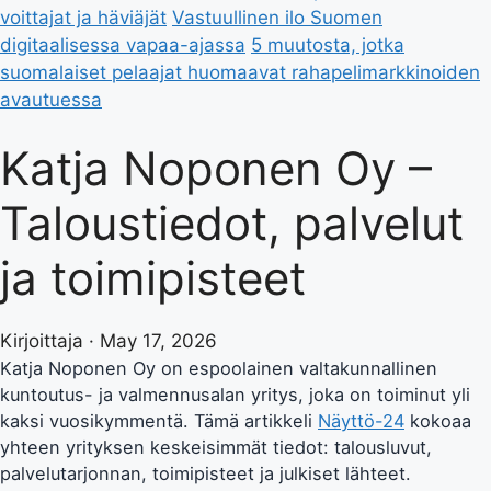
voittajat ja häviäjät
Vastuullinen ilo Suomen
digitaalisessa vapaa-ajassa
5 muutosta, jotka
suomalaiset pelaajat huomaavat rahapelimarkkinoiden
avautuessa
Katja Noponen Oy –
Taloustiedot, palvelut
ja toimipisteet
Kirjoittaja · May 17, 2026
Katja Noponen Oy on espoolainen valtakunnallinen
kuntoutus- ja valmennusalan yritys, joka on toiminut yli
kaksi vuosikymmentä. Tämä artikkeli
Näyttö-24
kokoaa
yhteen yrityksen keskeisimmät tiedot: talousluvut,
palvelutarjonnan, toimipisteet ja julkiset lähteet.