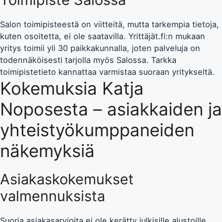
Salon toimipisteestä on viitteitä, mutta tarkempia tietoja,
kuten osoitetta, ei ole saatavilla. Yrittäjät.fi:n mukaan
yritys toimii yli 30 paikkakunnalla, joten palveluja on
todennäköisesti tarjolla myös Salossa. Tarkka
toimipistetieto kannattaa varmistaa suoraan yritykseltä.
Kokemuksia Katja
Noposesta – asiakkaiden ja
yhteistyökumppaneiden
näkemyksiä
Asiakaskokemukset
valmennuksista
Suoria asiakasarvioita ei ole kerätty julkisille alustoille,