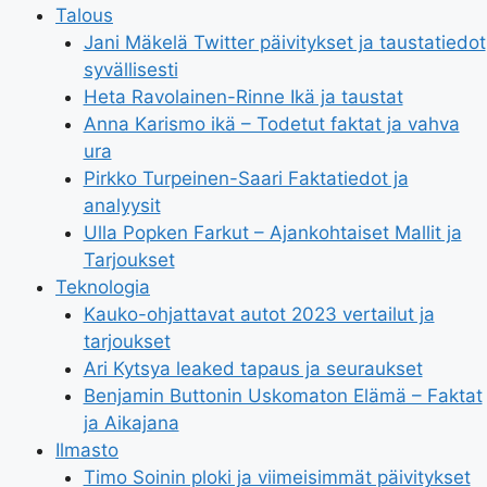
Talous
Jani Mäkelä Twitter päivitykset ja taustatiedot
syvällisesti
Heta Ravolainen-Rinne Ikä ja taustat
Anna Karismo ikä – Todetut faktat ja vahva
ura
Pirkko Turpeinen-Saari Faktatiedot ja
analyysit
Ulla Popken Farkut – Ajankohtaiset Mallit ja
Tarjoukset
Teknologia
Kauko-ohjattavat autot 2023 vertailut ja
tarjoukset
Ari Kytsya leaked tapaus ja seuraukset
Benjamin Buttonin Uskomaton Elämä – Faktat
ja Aikajana
Ilmasto
Timo Soinin ploki ja viimeisimmät päivitykset