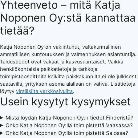
Yhteenveto – mitä Katja
Noponen Oy:stä kannattaa
tietää?
Katja Noponen Oy on vakiintunut, valtakunnallinen
ammatillisen kuntoutuksen ja valmennuksen asiantuntija.
Taloustiedot ovat vakaat ja kasvusuuntaiset. Vaikka
henkilökohtaisia palkkatietoja ja tarkkoja
toimipisteosoitteita kaikilta paikkakunnilta ei ole julkisesti
saatavilla, yrityksen asema alallaan on vahva. Lisätietoja
löytyy
virallisilta verkkosivuilta
.
Usein kysytyt kysymykset
Mistä löydän Katja Noponen Oy:n tiedot Finderistä?
Onko Katja Noponen Oy:llä toimipistettä Vaasassa?
Onko Katja Noponen Oy:llä toimipistettä Salossa?