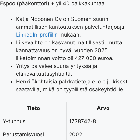
Espoo (pääkonttori) + yli 40 paikkakuntaa
Katja Noponen Oy on Suomen suurin
ammatillisen kuntoutuksen palveluntarjoaja
LinkedIn-profiilin
mukaan.
Liikevaihto on kasvanut maltillisesti, mutta
kannattavuus on hyvä: vuoden 2025
liiketoiminnan voitto oli 427 000 euroa.
Yritys palvelee suuria yrityksiä ja
eläkevakuutusyhtiöitä.
Henkilökohtaisia palkkatietoja ei ole julkisesti
saatavilla, mikä on tyypillistä osakeyhtiöille.
Tieto
Arvo
Y-tunnus
1778742-8
Perustamisvuosi
2002