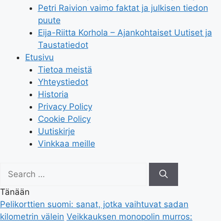
Petri Raivion vaimo faktat ja julkisen tiedon
puute
Eija-Riitta Korhola – Ajankohtaiset Uutiset ja
Taustatiedot
Etusivu
Tietoa meistä
Yhteystiedot
Historia
Privacy Policy
Cookie Policy
Uutiskirje
Vinkkaa meille
Search
for:
Tänään
Pelikorttien suomi: sanat, jotka vaihtuvat sadan
kilometrin välein
Veikkauksen monopolin murros: