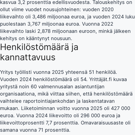
kasvua 3,2 prosenttia edellisvuodesta. Talouskehitys on
ollut viime vuodet nousujohteinen: vuoden 2020
liikevaihto oli 3,486 miljoonaa euroa, ja vuoden 2024 luku
puolestaan 3,767 miljoonaa euroa. Vuonna 2022
liikevaihto laski 2,878 miljoonaan euroon, minkä jälkeen
kehitys on kääntynyt nousuun.
Henkilöstömäärä ja
kannattavuus
Yritys työllisti vuonna 2025 yhteensä 51 henkilöä.
Vuoden 2024 henkilöstömäärä oli 54. Yrittäjät.fi kuvaa
yritystä noin 60 valmennusalan asiantuntijan
organisaationa, mikä viittaa siihen, että henkilöstömäärä
vaihtelee raportointiajankohdan ja laskentatavan
mukaan. Liiketoiminnan voitto vuonna 2025 oli 427 000
euroa. Vuonna 2024 liikevoitto oli 296 000 euroa ja
liikevoittoprosentti 7,7 prosenttia. Omavaraisuusaste oli
samana vuonna 71 prosenttia.