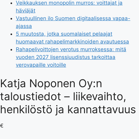
Veikkauksen monopolin murros: voittajat ja
häviäjät
Vastuullinen ilo Suomen digitaalisessa vapaa-
ajassa
5 muutosta, jotka suomalaiset pelaajat
huomaavat rahapelimarkkinoiden avautuessa
Rahapelivoittojen verotus murroksessa: mitä
vuoden 2027 lisenssiuudistus tarkoittaa
verovapaille voitoille
Katja Noponen Oy:n
taloustiedot – liikevaihto,
henkilöstö ja kannattavuus
€