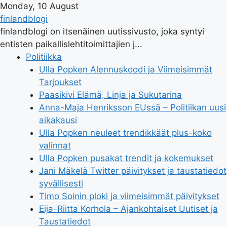
Monday, 10 August
finlandblogi
finlandblogi on itsenäinen uutissivusto, joka syntyi
entisten paikallislehtitoimittajien j...
Politiikka
Ulla Popken Alennuskoodi ja Viimeisimmät
Tarjoukset
Paasikivi Elämä, Linja ja Sukutarina
Anna-Maja Henriksson EUssä – Politiikan uusi
aikakausi
Ulla Popken neuleet trendikkäät plus-koko
valinnat
Ulla Popken pusakat trendit ja kokemukset
Jani Mäkelä Twitter päivitykset ja taustatiedot
syvällisesti
Timo Soinin ploki ja viimeisimmät päivitykset
Eija-Riitta Korhola – Ajankohtaiset Uutiset ja
Taustatiedot