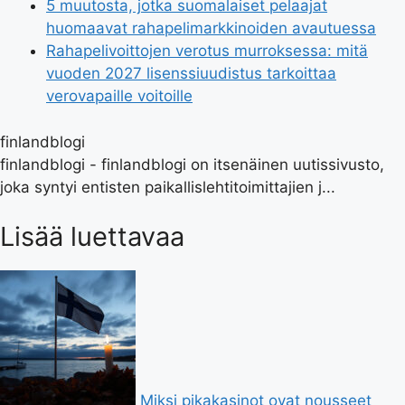
5 muutosta, jotka suomalaiset pelaajat
huomaavat rahapelimarkkinoiden avautuessa
Rahapelivoittojen verotus murroksessa: mitä
vuoden 2027 lisenssiuudistus tarkoittaa
verovapaille voitoille
finlandblogi
finlandblogi - finlandblogi on itsenäinen uutissivusto,
joka syntyi entisten paikallislehtitoimittajien j...
Lisää luettavaa
Miksi pikakasinot ovat nousseet