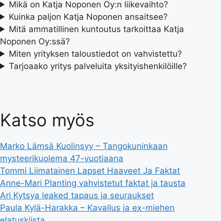
Mikä on Katja Noponen Oy:n liikevaihto?
Kuinka paljon Katja Noponen ansaitsee?
Mitä ammatillinen kuntoutus tarkoittaa Katja
Noponen Oy:ssä?
Miten yrityksen taloustiedot on vahvistettu?
Tarjoaako yritys palveluita yksityishenkilöille?
Katso myös
Marko Lämsä Kuolinsyy – Tangokuninkaan
mysteerikuolema 47-vuotiaana
Tommi Liimatainen Lapset Haaveet Ja Faktat
Anne-Mari Planting vahvistetut faktat ja tausta
Ari Kytsya leaked tapaus ja seuraukset
Paula Kylä-Harakka – Kavallus ja ex-miehen
elatuskiista