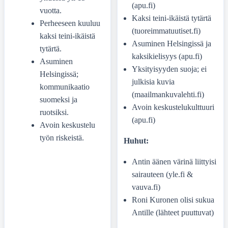
(apu.fi)
vuotta.
Kaksi teini-ikäistä tytärtä
Perheeseen kuuluu
(tuoreimmatuutiset.fi)
kaksi teini-ikäistä
Asuminen Helsingissä ja
tytärtä.
kaksikielisyys (apu.fi)
Asuminen
Yksityisyyden suoja; ei
Helsingissä;
julkisia kuvia
kommunikaatio
(maailmankuvalehti.fi)
suomeksi ja
Avoin keskustelukulttuuri
ruotsiksi.
(apu.fi)
Avoin keskustelu
työn riskeistä.
Huhut:
Antin äänen värinä liittyisi
sairauteen (yle.fi &
vauva.fi)
Roni Kuronen olisi sukua
Antille (lähteet puuttuvat)