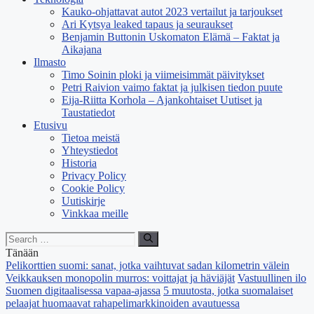
Kauko-ohjattavat autot 2023 vertailut ja tarjoukset
Ari Kytsya leaked tapaus ja seuraukset
Benjamin Buttonin Uskomaton Elämä – Faktat ja
Aikajana
Ilmasto
Timo Soinin ploki ja viimeisimmät päivitykset
Petri Raivion vaimo faktat ja julkisen tiedon puute
Eija-Riitta Korhola – Ajankohtaiset Uutiset ja
Taustatiedot
Etusivu
Tietoa meistä
Yhteystiedot
Historia
Privacy Policy
Cookie Policy
Uutiskirje
Vinkkaa meille
Search
for:
Tänään
Pelikorttien suomi: sanat, jotka vaihtuvat sadan kilometrin välein
Veikkauksen monopolin murros: voittajat ja häviäjät
Vastuullinen ilo
Suomen digitaalisessa vapaa-ajassa
5 muutosta, jotka suomalaiset
pelaajat huomaavat rahapelimarkkinoiden avautuessa