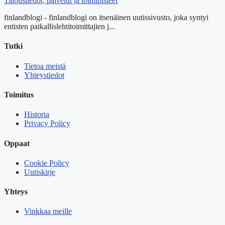
Taloustiedot, palvelut ja toimipisteet
finlandblogi - finlandblogi on itsenäinen uutissivusto, joka syntyi
entisten paikallislehtitoimittajien j...
Tutki
Tietoa meistä
Yhteystiedot
Toimitus
Historia
Privacy Policy
Oppaat
Cookie Policy
Uutiskirje
Yhteys
Vinkkaa meille