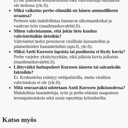
Ei ole julkisesti kommentoinut eikä vahvistettuja sairauksia
ole tiedossa (yle.fi).
Mikä vaikutus perhe-elämällä on hänen ammatilliseen
uraansa?
Perheen tuki mahdollistaa haastavat ulkomaankeikat ja
vaativan työn (maailmankuvalehti.fi).
Miten vahvistamme, että jokin tieto kuuluu
vahvistettuihin tietoihin?
Vahvistetut tiedot perustuvat virallisiin lausuntoihin ja
päämedioiden haastatteluihin (apu.fi, yle.fi).
Miksi Antti Kurosen lapsista tai puolisosta ei löydy kuvia?
Perhe varjelee yksityisyyttään, eikä julkisia kuvia julkaista
(maailmankuvalehti.fi).
Liittyvätkö huhupuheet Kurosen ääneen tai sairauksiin
faktoihin?
Ei. Keskustelua esiintyy nettipalstoilla, mutta virallisia
vahvistuksia ei ole (yle.fi).
Mitä seuraavaksi odotetaan Antti Kurosen julkisuudessa?
Mahdollisia haastatteluja, työn ja perhe-elämän tasapainon
teemapainotuksia sekä uusia raportteja kriisialueilta.
Katso myös