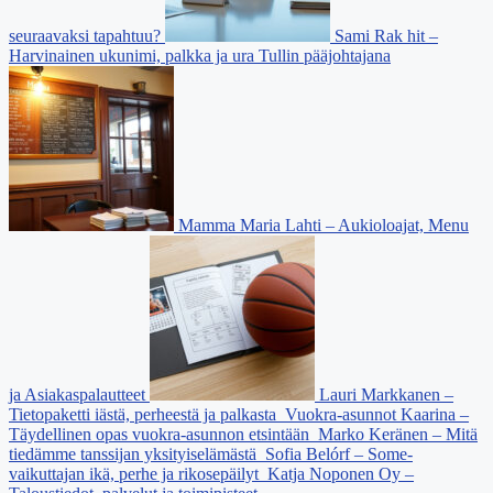
seuraavaksi tapahtuu?
Sami Rak hit –
Harvinainen ukunimi, palkka ja ura Tullin pääjohtajana
Mamma Maria Lahti – Aukioloajat, Menu
ja Asiakaspalautteet
Lauri Markkanen –
Tietopaketti iästä, perheestä ja palkasta
Vuokra-asunnot Kaarina –
Täydellinen opas vuokra-asunnon etsintään
Marko Keränen – Mitä
tiedämme tanssijan yksityiselämästä
Sofia Belórf – Some-
vaikuttajan ikä, perhe ja rikosepäilyt
Katja Noponen Oy –