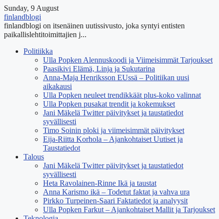
Sunday, 9 August
finlandblogi
finlandblogi on itsenäinen uutissivusto, joka syntyi entisten
paikallislehtitoimittajien j...
Politiikka
Ulla Popken Alennuskoodi ja Viimeisimmät Tarjoukset
Paasikivi Elämä, Linja ja Sukutarina
Anna-Maja Henriksson EUssä – Politiikan uusi
aikakausi
Ulla Popken neuleet trendikkäät plus-koko valinnat
Ulla Popken pusakat trendit ja kokemukset
Jani Mäkelä Twitter päivitykset ja taustatiedot
syvällisesti
Timo Soinin ploki ja viimeisimmät päivitykset
Eija-Riitta Korhola – Ajankohtaiset Uutiset ja
Taustatiedot
Talous
Jani Mäkelä Twitter päivitykset ja taustatiedot
syvällisesti
Heta Ravolainen-Rinne Ikä ja taustat
Anna Karismo ikä – Todetut faktat ja vahva ura
Pirkko Turpeinen-Saari Faktatiedot ja analyysit
Ulla Popken Farkut – Ajankohtaiset Mallit ja Tarjoukset
Teknologia