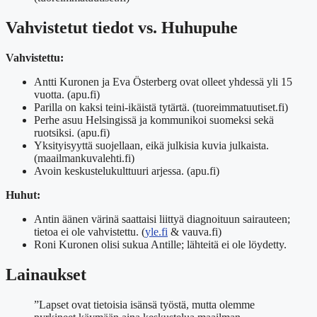
Vahvistetut tiedot vs. Huhupuhe
Vahvistettu:
Antti Kuronen ja Eva Österberg ovat olleet yhdessä yli 15
vuotta. (apu.fi)
Parilla on kaksi teini-ikäistä tytärtä. (tuoreimmatuutiset.fi)
Perhe asuu Helsingissä ja kommunikoi suomeksi sekä
ruotsiksi. (apu.fi)
Yksityisyyttä suojellaan, eikä julkisia kuvia julkaista.
(maailmankuvalehti.fi)
Avoin keskustelukulttuuri arjessa. (apu.fi)
Huhut:
Antin äänen värinä saattaisi liittyä diagnoituun sairauteen;
tietoa ei ole vahvistettu. (
yle.fi
& vauva.fi)
Roni Kuronen olisi sukua Antille; lähteitä ei ole löydetty.
Lainaukset
”Lapset ovat tietoisia isänsä työstä, mutta olemme