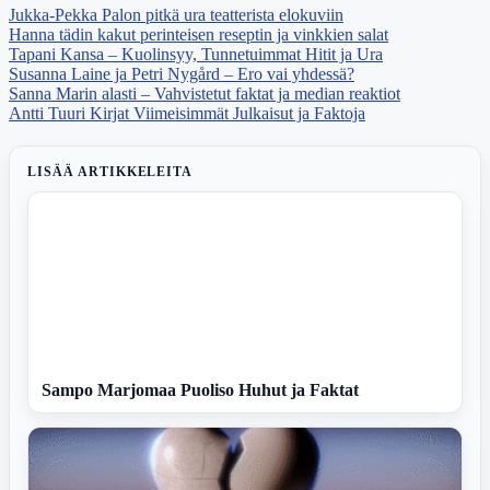
Jukka-Pekka Palon pitkä ura teatterista elokuviin
Hanna tädin kakut perinteisen reseptin ja vinkkien salat
Tapani Kansa – Kuolinsyy, Tunnetuimmat Hitit ja Ura
Susanna Laine ja Petri Nygård – Ero vai yhdessä?
Sanna Marin alasti – Vahvistetut faktat ja median reaktiot
Antti Tuuri Kirjat Viimeisimmät Julkaisut ja Faktoja
LISÄÄ ARTIKKELEITA
Sampo Marjomaa Puoliso Huhut ja Faktat