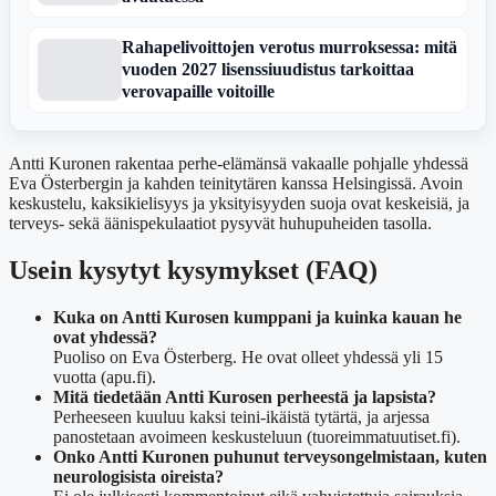
Rahapelivoittojen verotus murroksessa: mitä
vuoden 2027 lisenssiuudistus tarkoittaa
verovapaille voitoille
Antti Kuronen rakentaa perhe-elämänsä vakaalle pohjalle yhdessä
Eva Österbergin ja kahden teinitytären kanssa Helsingissä. Avoin
keskustelu, kaksikielisyys ja yksityisyyden suoja ovat keskeisiä, ja
terveys- sekä äänispekulaatiot pysyvät huhupuheiden tasolla.
Usein kysytyt kysymykset (FAQ)
Kuka on Antti Kurosen kumppani ja kuinka kauan he
ovat yhdessä?
Puoliso on Eva Österberg. He ovat olleet yhdessä yli 15
vuotta (apu.fi).
Mitä tiedetään Antti Kurosen perheestä ja lapsista?
Perheeseen kuuluu kaksi teini-ikäistä tytärtä, ja arjessa
panostetaan avoimeen keskusteluun (tuoreimmatuutiset.fi).
Onko Antti Kuronen puhunut terveysongelmistaan, kuten
neurologisista oireista?