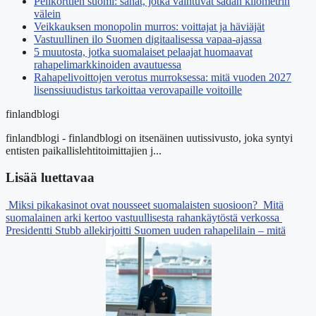
Pelikorttien suomi: sanat, jotka vaihtuvat sadan kilometrin
välein
Veikkauksen monopolin murros: voittajat ja häviäjät
Vastuullinen ilo Suomen digitaalisessa vapaa-ajassa
5 muutosta, jotka suomalaiset pelaajat huomaavat
rahapelimarkkinoiden avautuessa
Rahapelivoittojen verotus murroksessa: mitä vuoden 2027
lisenssiuudistus tarkoittaa verovapaille voitoille
finlandblogi
finlandblogi - finlandblogi on itsenäinen uutissivusto, joka syntyi
entisten paikallislehtitoimittajien j...
Lisää luettavaa
Miksi pikakasinot ovat nousseet suomalaisten suosioon?
Mitä
suomalainen arki kertoo vastuullisesta rahankäytöstä verkossa
Presidentti Stubb allekirjoitti Suomen uuden rahapelilain – mitä