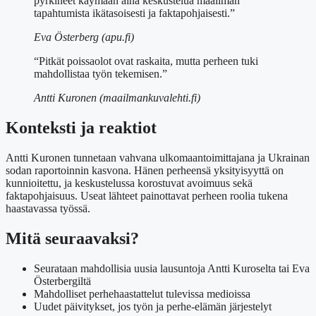
pyrkineet käymään aina keskustelua maailman
tapahtumista ikätasoisesti ja faktapohjaisesti.”
Eva Österberg (apu.fi)
“Pitkät poissaolot ovat raskaita, mutta perheen tuki
mahdollistaa työn tekemisen.”
Antti Kuronen (maailmankuvalehti.fi)
Konteksti ja reaktiot
Antti Kuronen tunnetaan vahvana ulkomaantoimittajana ja Ukrainan
sodan raportoinnin kasvona. Hänen perheensä yksityisyyttä on
kunnioitettu, ja keskustelussa korostuvat avoimuus sekä
faktapohjaisuus. Useat lähteet painottavat perheen roolia tukena
haastavassa työssä.
Mitä seuraavaksi?
Seurataan mahdollisia uusia lausuntoja Antti Kuroselta tai Eva
Österbergiltä
Mahdolliset perhehaastattelut tulevissa medioissa
Uudet päivitykset, jos työn ja perhe-elämän järjestelyt