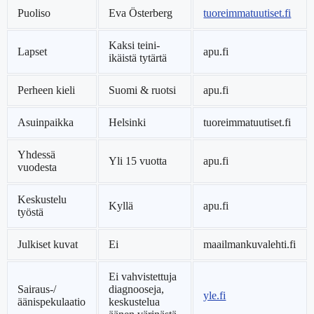
Puoliso
Eva Österberg
tuoreimmatuutiset.fi
Kaksi teini-
Lapset
apu.fi
ikäistä tytärtä
Perheen kieli
Suomi & ruotsi
apu.fi
Asuinpaikka
Helsinki
tuoreimmatuutiset.fi
Yhdessä
Yli 15 vuotta
apu.fi
vuodesta
Keskustelu
Kyllä
apu.fi
työstä
Julkiset kuvat
Ei
maailmankuvalehti.fi
Ei vahvistettuja
Sairaus-/
diagnooseja,
yle.fi
äänispekulaatio
keskustelua