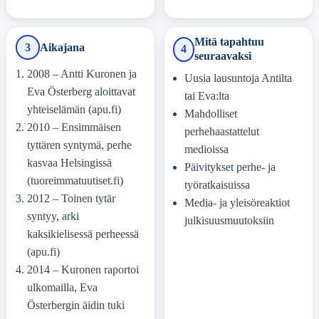
Mitä tapahtuu
3
Aikajana
4
seuraavaksi
2008
– Antti Kuronen ja
Uusia lausuntoja Antilta
Eva Österberg aloittavat
tai Eva:lta
yhteiselämän (apu.fi)
Mahdolliset
2010
– Ensimmäisen
perhehaastattelut
tyttären syntymä, perhe
medioissa
kasvaa Helsingissä
Päivitykset perhe- ja
(tuoreimmatuutiset.fi)
työratkaisuissa
2012
– Toinen tytär
Media- ja yleisöreaktiot
syntyy, arki
julkisuusmuutoksiin
kaksikielisessä perheessä
(apu.fi)
2014
– Kuronen raportoi
ulkomailla, Eva
Österbergin äidin tuki