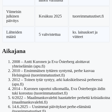
äänen värinästä
Viimeisin
julkinen
Kesäkuu 2025
tuoreimmatuutiset.fi
päivitys
Lähteiden
ks. lainaukset ja
5 vahvistettua
määrä
viitteet
Aikajana
2008
– Antti Kuronen ja Eva Österberg aloittavat
yhteiselämän (apu.fi)
2010
– Ensimmäisen tyttären syntymä, perhe kasvaa
Helsingissä (tuoreimmatuutiset.fi)
2012
– Toinen tytär syntyy, arki kaksikielisessä perheessä
(apu.fi)
2014
– Kuronen raportoi ulkomailla, Eva Österbergin äidin
tuki korostuu (tuoreimmatuutiset.fi)
6/2022
– Maailmankuvalehti haastattelee perhettä kriisiaikoina
(maailmankuvalehti.fi)
14.6.2025
– Uusimmat päivitykset perhe-elämästä
(tuoreimmatuutiset.fi)