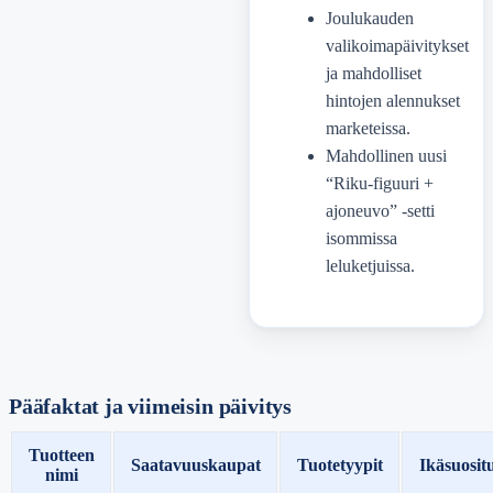
Joulukauden
valikoimapäivitykset
ja mahdolliset
hintojen alennukset
marketeissa.
Mahdollinen uusi
“Riku-figuuri +
ajoneuvo” -setti
isommissa
leluketjuissa.
Pääfaktat ja viimeisin päivitys
Tuotteen
Saatavuuskaupat
Tuotetyypit
Ikäsuosit
nimi