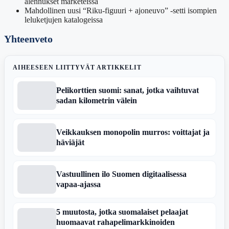
alennukset marketeissa
Mahdollinen uusi “Riku-figuuri + ajoneuvo” -setti isompien
leluketjujen katalogeissa
Yhteenveto
AIHEESEEN LIITTYVÄT ARTIKKELIT
Pelikorttien suomi: sanat, jotka vaihtuvat
sadan kilometrin välein
Veikkauksen monopolin murros: voittajat ja
häviäjät
Vastuullinen ilo Suomen digitaalisessa
vapaa-ajassa
5 muutosta, jotka suomalaiset pelaajat
huomaavat rahapelimarkkinoiden