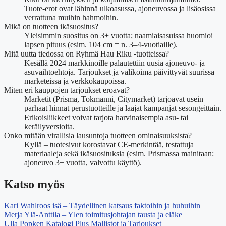
Tuote-erot ovat lähinnä ulkoasussa, ajoneuvossa ja lisäosissa
verrattuna muihin hahmoihin.
Mikä on tuotteen ikäsuositus?
Yleisimmin suositus on 3+ vuotta; naamiaisasuissa huomioi
lapsen pituus (esim. 104 cm = n. 3–4-vuotiaille).
Mitä uutta tiedossa on Ryhmä Hau Riku -tuotteissa?
Kesällä 2024 markkinoille palautettiin uusia ajoneuvo- ja
asuvaihtoehtoja. Tarjoukset ja valikoima päivittyvät suurissa
marketeissa ja verkkokaupoissa.
Miten eri kauppojen tarjoukset eroavat?
Marketit (Prisma, Tokmanni, Citymarket) tarjoavat usein
parhaat hinnat perustuotteille ja laajat kampanjat sesongeittain.
Erikoisliikkeet voivat tarjota harvinaisempia asu- tai
keräilyversioita.
Onko mitään virallisia lausuntoja tuotteen ominaisuuksista?
Kyllä – tuotesivut korostavat CE-merkintää, testattuja
materiaaleja sekä ikäsuosituksia (esim. Prismassa mainitaan:
ajoneuvo 3+ vuotta, valvottu käyttö).
Katso myös
Kari Wahlroos isä – Täydellinen katsaus faktoihin ja huhuihin
Merja Ylä-Anttila – Ylen toimitusjohtajan tausta ja eläke
Ulla Popken Katalogi Plus Mallistot ja Tarjoukset