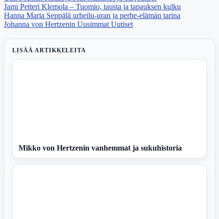
Jami Petteri Klemola – Tuomio, tausta ja tapauksen kulku
Hanna Maria Seppälä urheilu-uran ja perhe-elämän tarina
Johanna von Hertzenin Uusimmat Uutiset
LISÄÄ ARTIKKELEITA
Mikko von Hertzenin vanhemmat ja sukuhistoria