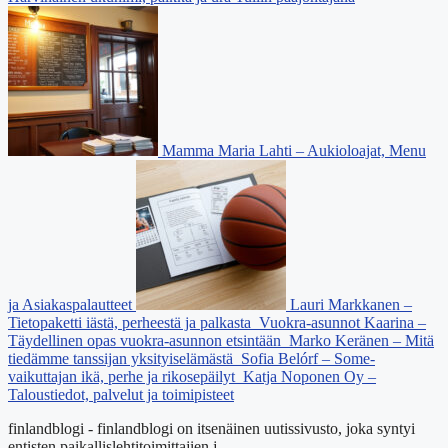
Mamma Maria Lahti – Aukioloajat, Menu
ja Asiakaspalautteet
Lauri Markkanen –
Tietopaketti iästä, perheestä ja palkasta
Vuokra-asunnot Kaarina –
Täydellinen opas vuokra-asunnon etsintään
Marko Keränen – Mitä
tiedämme tanssijan yksityiselämästä
Sofia Belórf – Some-
vaikuttajan ikä, perhe ja rikosepäilyt
Katja Noponen Oy –
Taloustiedot, palvelut ja toimipisteet
finlandblogi - finlandblogi on itsenäinen uutissivusto, joka syntyi
entisten paikallislehtitoimittajien j...