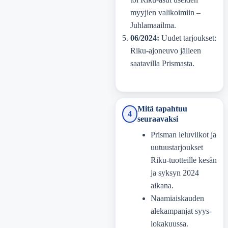
myyjien valikoimiin –
Juhlamaailma.
06/2024:
Uudet tarjoukset:
Riku-ajoneuvo jälleen
saatavilla Prismasta.
Mitä tapahtuu
4
seuraavaksi
Prisman leluviikot ja
uutuustarjoukset
Riku-tuotteille kesän
ja syksyn 2024
aikana.
Naamiaiskauden
alekampanjat syys-
lokakuussa.