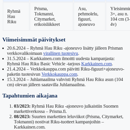
Prisma,
Asu,
Yleisimmi
Ryhmä
Tokmanni,
pehmolelu,
3+, asu n.
Hau
Citymarket,
figuuri,
104 cm (3
Riku
erikoisliikkeet
ajoneuvo
4v)
Viimeisimmät päivitykset
20.6.2024
– Ryhmä Hau Riku -ajoneuvo lisätty jälleen Prisman
verkkovalikoimaan
virallinen tuotesivu
.
31.5.2024
– Karkkainen.com ilmoitti uudesta kampanjasta:
Ryhmä Hau Riku Basic Vehicle -tarjous
Karkkainen.com
.
21.4.2024
– Verkkokauppa.com päivitti Riku-figuuri+ajoneuvo-
paketin tuotesivun
Verkkokauppa.com
.
15.3.2024
– Juhlamaailma vahvisti Ryhmä Hau Riku asun (104
cm) olevan jälleen saatavilla Juhlamaailma.
Tapahtumien aikajana
03/2023:
Ryhmä Hau Riku -ajoneuvo julkaistiin Suomen
markettiverkossa – Prisma.fi.
08/2023:
Suurten markettien leluviikot (Prisma, Citymarket,
Tokmanni) nostivat Riku-tuotteet kampanjoihin –
Karkkainen.com.