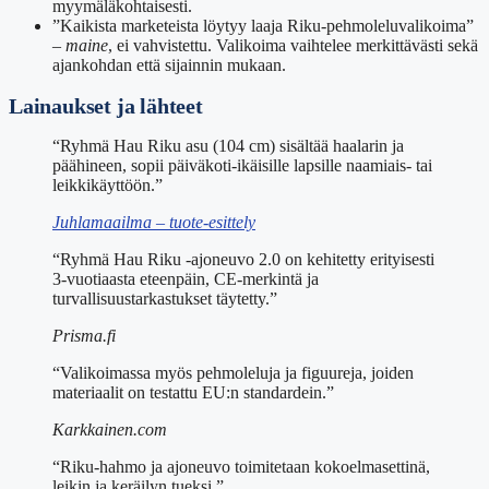
myymäläkohtaisesti.
”Kaikista marketeista löytyy laaja Riku-pehmoleluvalikoima”
–
maine
, ei vahvistettu. Valikoima vaihtelee merkittävästi sekä
ajankohdan että sijainnin mukaan.
Lainaukset ja lähteet
“Ryhmä Hau Riku asu (104 cm) sisältää haalarin ja
päähineen, sopii päiväkoti-ikäisille lapsille naamiais- tai
leikkikäyttöön.”
Juhlamaailma – tuote-esittely
“Ryhmä Hau Riku -ajoneuvo 2.0 on kehitetty erityisesti
3-vuotiaasta eteenpäin, CE-merkintä ja
turvallisuustarkastukset täytetty.”
Prisma.fi
“Valikoimassa myös pehmoleluja ja figuureja, joiden
materiaalit on testattu EU:n standardein.”
Karkkainen.com
“Riku-hahmo ja ajoneuvo toimitetaan kokoelmasettinä,
leikin ja keräilyn tueksi.”