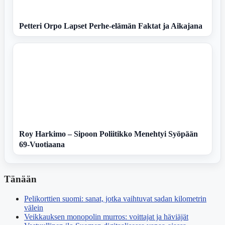
Petteri Orpo Lapset Perhe-elämän Faktat ja Aikajana
Roy Harkimo – Sipoon Poliitikko Menehtyi Syöpään
69-Vuotiaana
Tänään
Pelikorttien suomi: sanat, jotka vaihtuvat sadan kilometrin
välein
Veikkauksen monopolin murros: voittajat ja häviäjät