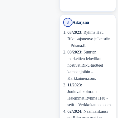
3
Aikajana
03/2023:
Ryhmä Hau
Riku -ajoneuvo julkaistiin
– Prisma.fi.
08/2023:
Suurten
markettien leluviikot
nostivat Riku-tuotteet
kampanjoihin –
Karkkainen.com.
11/2023:
Jouluvalikoimaan
laajemmat Ryhmä Hau -
setit – Verkkokauppa.com.
02/2024:
Naamiaiskausi
toi Riku-asut useiden