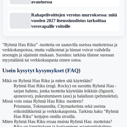
avautuessa
Rahapelivoittojen verotus murroksessa: mitä
vuoden 2027 lisenssiuudistus tarkoittaa
verovapaille voitoille
“Ryhmä Hau Riku” -tuotteita on saatavilla useissa marketeissa ja
verkkokaupoissa, mutta valikoimat ja hinnat voivat vaihdella
sesongin ja sijainnin mukaan. Suositus: tarkista tilanne suoraan
myymälästä tai verkkokaupasta ennen ostoa.
Usein kysytyt kysymykset (FAQ)
Mikä on Ryhmä Hau Riku ja miten sitä käytetään?
Ryhmä Hau Riku (engl. Rocky) on suosittu Ryhmä Hau -
sarjan hahmo, jonka tuotteita käytetään leikkiin (figuurit,
ajoneuvot), pukeutumiseen (asu) ja halailuun (pehmolelut).
Missä voin ostaa Ryhmä Hau Riku -tuotteen?
Prismasta, Tokmannilta, Citymarketista sekä useista
erikoisliikkeistä ja verkkokaupoista. Tarkista haku “Ryhmä
Hau Riku” ketjujen omilla sivuilla.
Miten Ryhmä Hau Riku eroaa muista Ryhmä Hau -tuotteista?
Riku on kierrätyksen ja korjaamisen asiantuntijahahmo.