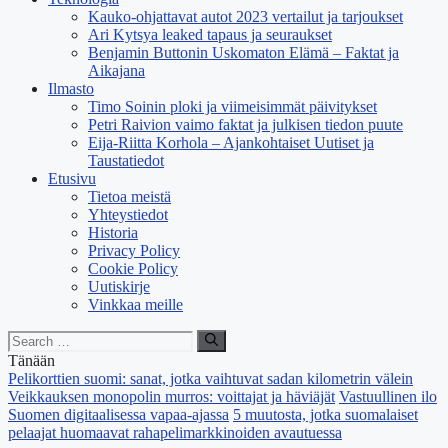
Kauko-ohjattavat autot 2023 vertailut ja tarjoukset
Ari Kytsya leaked tapaus ja seuraukset
Benjamin Buttonin Uskomaton Elämä – Faktat ja
Aikajana
Ilmasto
Timo Soinin ploki ja viimeisimmät päivitykset
Petri Raivion vaimo faktat ja julkisen tiedon puute
Eija-Riitta Korhola – Ajankohtaiset Uutiset ja
Taustatiedot
Etusivu
Tietoa meistä
Yhteystiedot
Historia
Privacy Policy
Cookie Policy
Uutiskirje
Vinkkaa meille
Search
for:
Tänään
Pelikorttien suomi: sanat, jotka vaihtuvat sadan kilometrin välein
Veikkauksen monopolin murros: voittajat ja häviäjät
Vastuullinen ilo
Suomen digitaalisessa vapaa-ajassa
5 muutosta, jotka suomalaiset
pelaajat huomaavat rahapelimarkkinoiden avautuessa