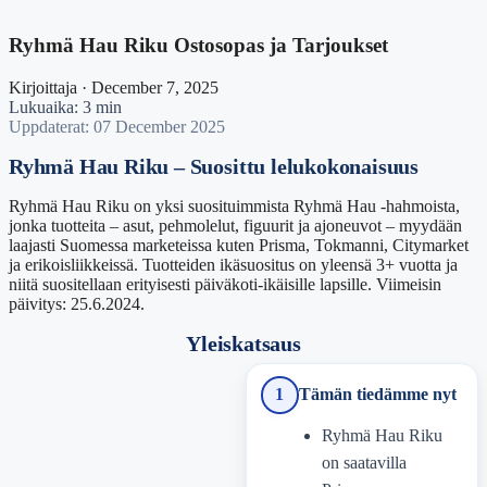
Ryhmä Hau Riku Ostosopas ja Tarjoukset
Kirjoittaja · December 7, 2025
Lukuaika: 3 min
Uppdaterat: 07 December 2025
Ryhmä Hau Riku – Suosittu lelukokonaisuus
Ryhmä Hau Riku on yksi suosituimmista Ryhmä Hau -hahmoista,
jonka tuotteita – asut, pehmolelut, figuurit ja ajoneuvot – myydään
laajasti Suomessa marketeissa kuten Prisma, Tokmanni, Citymarket
ja erikoisliikkeissä. Tuotteiden ikäsuositus on yleensä 3+ vuotta ja
niitä suositellaan erityisesti päiväkoti-ikäisille lapsille. Viimeisin
päivitys:
25.6.2024
.
Yleiskatsaus
1
Tämän tiedämme nyt
Ryhmä Hau Riku
on saatavilla