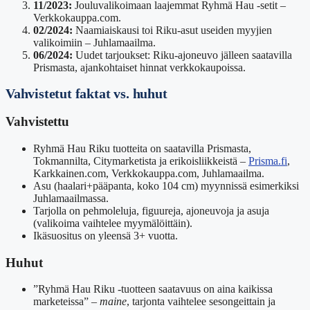
11/2023:
Jouluvalikoimaan laajemmat Ryhmä Hau -setit –
Verkkokauppa.com.
02/2024:
Naamiaiskausi toi Riku-asut useiden myyjien
valikoimiin – Juhlamaailma.
06/2024:
Uudet tarjoukset: Riku-ajoneuvo jälleen saatavilla
Prismasta, ajankohtaiset hinnat verkkokaupoissa.
Vahvistetut faktat vs. huhut
Vahvistettu
Ryhmä Hau Riku tuotteita on saatavilla Prismasta,
Tokmannilta, Citymarketista ja erikoisliikkeistä –
Prisma.fi
,
Karkkainen.com, Verkkokauppa.com, Juhlamaailma.
Asu (haalari+pääpanta, koko 104 cm) myynnissä esimerkiksi
Juhlamaailmassa.
Tarjolla on pehmoleluja, figuureja, ajoneuvoja ja asuja
(valikoima vaihtelee myymälöittäin).
Ikäsuositus on yleensä 3+ vuotta.
Huhut
”Ryhmä Hau Riku -tuotteen saatavuus on aina kaikissa
marketeissa”
–
maine
, tarjonta vaihtelee sesongeittain ja