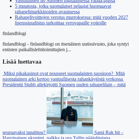
Vastuullinen ilo Suomen digitaalisessa vapaa-ajassa
5 muutosta, jotka suomalaiset pelaajat huomaavat
rahapelimarkkinoiden avautuessa
Rahapelivoittojen verotus murroksessa: mitä vuoden 2027
lisenssiuudistus tarkoittaa verovapaille voitoille
finlandblogi
finlandblogi - finlandblogi on itsenäinen uutissivusto, joka syntyi
entisten paikallislehtitoimittajien j...
Lisää luettavaa
Miksi pikakasinot ovat nousseet suomalaisten suosioon?
Mitä
suomalainen arki kertoo vastuullisesta rahankäytöstä verkossa
Presidentti Stubb allekirjoitti Suomen uuden rahapelilain – mitä
seuraavaksi tapahtuu?
Sami Rak hit –
Harvinainen ukunimi, palkka ja ura Tullin pääjohtajana