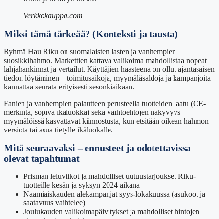
Verkkokauppa.com
Miksi tämä tärkeää? (Konteksti ja tausta)
Ryhmä Hau Riku on suomalaisten lasten ja vanhempien
suosikkihahmo. Markettien kattava valikoima mahdollistaa nopeat
lahjahankinnat ja vertailut. Käyttäjien haasteena on ollut ajantasaisen
tiedon löytäminen – toimitusaikoja, myymäläsaldoja ja kampanjoita
kannattaa seurata erityisesti sesonkiaikaan.
Fanien ja vanhempien palautteen perusteella tuotteiden laatu (CE-
merkintä, sopiva ikäluokka) sekä vaihtoehtojen näkyvyys
myymälöissä kasvattavat kiinnostusta, kun etsitään oikean hahmon
versiota tai asua tietylle ikäluokalle.
Mitä seuraavaksi – ennusteet ja odotettavissa
olevat tapahtumat
Prisman leluviikot ja mahdolliset uutuustarjoukset Riku-
tuotteille kesän ja syksyn 2024 aikana
Naamiaiskauden alekampanjat syys-lokakuussa (asukoot ja
saatavuus vaihtelee)
Joulukauden valikoimapäivitykset ja mahdolliset hintojen