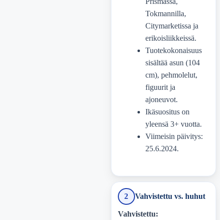
Prismassa,
Tokmannilla,
Citymarketissa ja
erikoisliikkeissä.
Tuotekokonaisuus
sisältää asun (104
cm), pehmolelut,
figuurit ja
ajoneuvot.
Ikäsuositus on
yleensä 3+ vuotta.
Viimeisin päivitys:
25.6.2024
.
2
Vahvistettu vs. huhut
Vahvistettu: