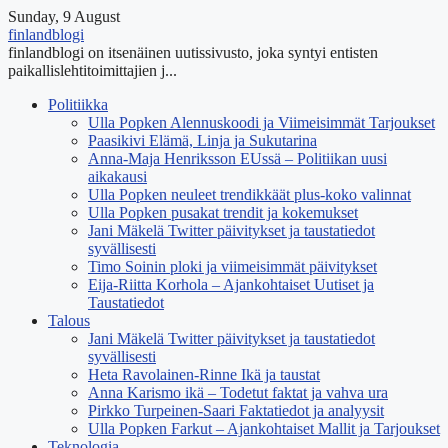
Sunday, 9 August
finlandblogi
finlandblogi on itsenäinen uutissivusto, joka syntyi entisten
paikallislehtitoimittajien j...
Politiikka
Ulla Popken Alennuskoodi ja Viimeisimmät Tarjoukset
Paasikivi Elämä, Linja ja Sukutarina
Anna-Maja Henriksson EUssä – Politiikan uusi
aikakausi
Ulla Popken neuleet trendikkäät plus-koko valinnat
Ulla Popken pusakat trendit ja kokemukset
Jani Mäkelä Twitter päivitykset ja taustatiedot
syvällisesti
Timo Soinin ploki ja viimeisimmät päivitykset
Eija-Riitta Korhola – Ajankohtaiset Uutiset ja
Taustatiedot
Talous
Jani Mäkelä Twitter päivitykset ja taustatiedot
syvällisesti
Heta Ravolainen-Rinne Ikä ja taustat
Anna Karismo ikä – Todetut faktat ja vahva ura
Pirkko Turpeinen-Saari Faktatiedot ja analyysit
Ulla Popken Farkut – Ajankohtaiset Mallit ja Tarjoukset
Teknologia