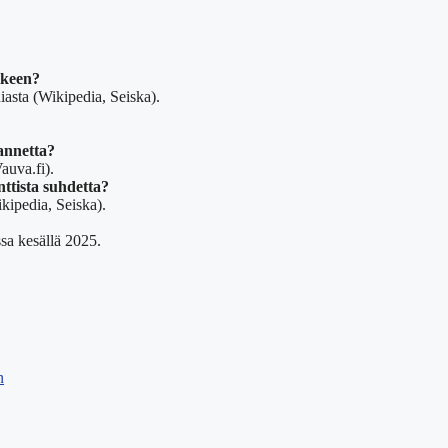
lkeen?
iasta (Wikipedia, Seiska).
annetta?
auva.fi).
ttista suhdetta?
ikipedia, Seiska).
ssa kesällä 2025.
n