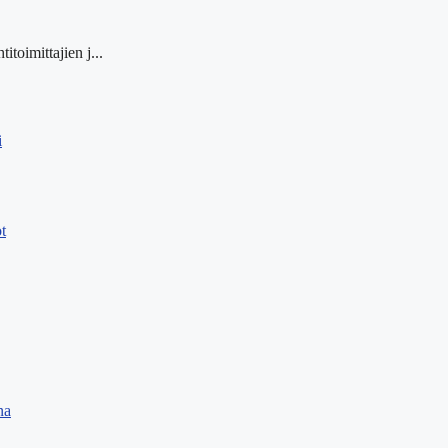
itoimittajien j...
i
t
na