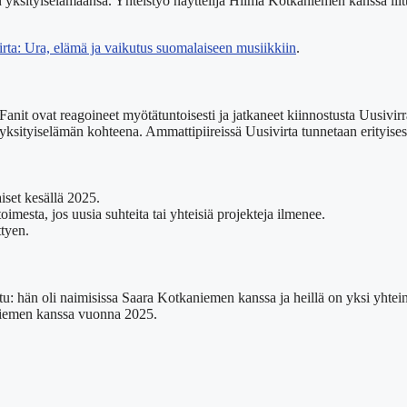
en yksityiselämäänsä. Yhteistyö näyttelijä Hilma Kotkaniemen kanssa liitt
rta: Ura, elämä ja vaikutus suomalaiseen musiikkiin
.
. Fanit ovat reagoineet myötätuntoisesti ja jatkaneet kiinnostusta Uusiv
yksityiselämän kohteena. Ammattipiireissä Uusivirta tunnetaan erityisest
iset kesällä 2025.
mesta, jos uusia suhteita tai yhteisiä projekteja ilmenee.
ttyen.
tu: hän oli naimisissa Saara Kotkaniemen kanssa ja heillä on yksi yhteine
aniemen kanssa vuonna 2025.