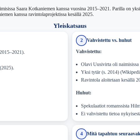
imisissa Saara Kotkaniemen kanssa vuosina 2015–2021. Parilla on yksi tyt
iemen kanssa ravintolaprojektissa kesällä 2025.
Yleiskatsaus
2
Vahvistettu vs. huhut
Vahvistettu:
(2015–2021).
Olavi Uusivirta oli naimisis
(2025).
Yksi tytär (s. 2014) (Wikipedi
Ravintola aloitetaan kesällä 
Huhut:
Spekulaatiot romanssista Hilm
Ei vahvistettu tietoa nykyisest
4
Mitä tapahtuu seuraavak