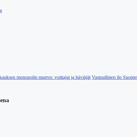
t
kauksen monopolin murros: voittajat ja häviäjät
Vastuullinen ilo Suomen
sena