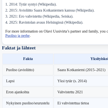
2014: Tytär syntyi (Wikipedia).
2015: Avioliitto Saara Kotkaniemen kanssa (Wikipedia).
2021: Ero vahvistettu (Wikipedia, Seiska).
2025: Ravintolan avaus Helsingissä (Wikipedia).
For more information on Olavi Uusivirta’s partner and family, you c
Puoliso ja perhe
.
Faktat ja lähteet
Fakta
Yksityisko
Puoliso (avioliitto)
Saara Kotkaniemi (2015–2021)
Lapsi
Yksi tytär (s. 2014)
Eron ajankohta
Vahvistettu 2021
Nykyinen puoliso/seurustelu
Ei vahvistettua tietoa