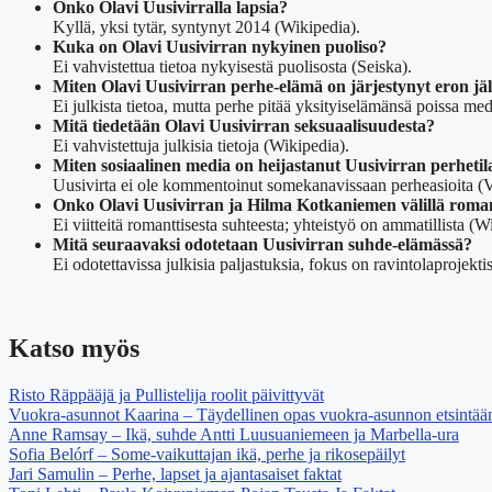
Onko Olavi Uusivirralla lapsia?
Kyllä, yksi tytär, syntynyt 2014 (Wikipedia).
Kuka on Olavi Uusivirran nykyinen puoliso?
Ei vahvistettua tietoa nykyisestä puolisosta (Seiska).
Miten Olavi Uusivirran perhe-elämä on järjestynyt eron jä
Ei julkista tietoa, mutta perhe pitää yksityiselämänsä poissa med
Mitä tiedetään Olavi Uusivirran seksuaalisuudesta?
Ei vahvistettuja julkisia tietoja (Wikipedia).
Miten sosiaalinen media on heijastanut Uusivirran perhetil
Uusivirta ei ole kommentoinut somekanavissaan perheasioita (V
Onko Olavi Uusivirran ja Hilma Kotkaniemen välillä roman
Ei viitteitä romanttisesta suhteesta; yhteistyö on ammatillista (W
Mitä seuraavaksi odotetaan Uusivirran suhde-elämässä?
Ei odotettavissa julkisia paljastuksia, fokus on ravintolaprojekti
Katso myös
Risto Räppääjä ja Pullistelija roolit päivittyvät
Vuokra-asunnot Kaarina – Täydellinen opas vuokra-asunnon etsintää
Anne Ramsay – Ikä, suhde Antti Luusuaniemeen ja Marbella-ura
Sofia Belórf – Some-vaikuttajan ikä, perhe ja rikosepäilyt
Jari Samulin – Perhe, lapset ja ajantasaiset faktat