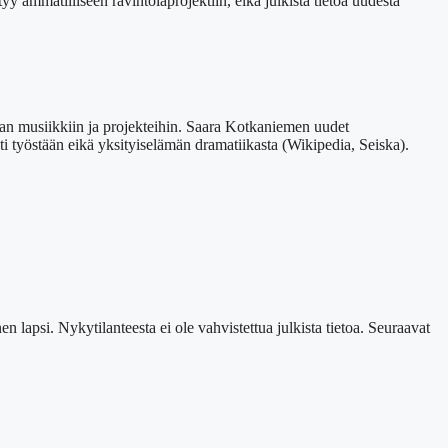
yy ammatilliseen ravintolaprojektiin, eikä julkista tietoa uudesta
irran musiikkiin ja projekteihin. Saara Kotkaniemen uudet
i työstään eikä yksityiselämän dramatiikasta (Wikipedia, Seiska).
n lapsi. Nykytilanteesta ei ole vahvistettua julkista tietoa. Seuraavat