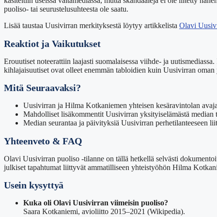
käsiteltiin useissa valtamediassa, mutta skandaaleja ei ole liitetty hän
puoliso- tai seurustelusuhteesta ole saatu.
Lisää taustaa Uusivirran merkityksestä löytyy artikkelista
Olavi Uusivi
Reaktiot ja Vaikutukset
Erouutiset noteerattiin laajasti suomalaisessa viihde- ja uutismediassa
kihlajaisuutiset ovat olleet enemmän tabloidien kuin Uusivirran oman 
Mitä Seuraavaksi?
Uusivirran ja Hilma Kotkaniemen yhteisen kesäravintolan avaja
Mahdolliset lisäkommentit Uusivirran yksityiselämästä median toi
Median seurantaa ja päivityksiä Uusivirran perhetilanteeseen lii
Yhteenveto & FAQ
Olavi Uusivirran puoliso -tilanne on tällä hetkellä selvästi dokumentoi
julkiset tapahtumat liittyvät ammatilliseen yhteistyöhön Hilma Kotk
Usein kysyttyä
Kuka oli Olavi Uusivirran viimeisin puoliso?
Saara Kotkaniemi, avioliitto 2015–2021 (Wikipedia).