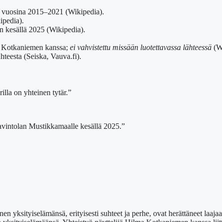
a vuosina 2015–2021 (Wikipedia).
ipedia).
n kesällä 2025 (Wikipedia).
ma Kotkaniemen kanssa;
ei vahvistettu missään luotettavassa lähteessä
(Wi
hteesta (Seiska, Vauva.fi).
lla on yhteinen tytär.”
avintolan Mustikkamaalle kesällä 2025.”
en yksityiselämänsä, erityisesti suhteet ja perhe, ovat herättäneet laaj