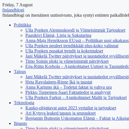
Friday, 7 August
finlandblogi
finlandblogi on itsenäinen uutissivusto, joka syntyi entisten paikallisleht
Politiikka
Ulla Popken Alennuskoodi ja Viimeisimmät Tarjoukset
Paasikivi Elämä, Linja ja Sukutarina
Anna-Maja Henriksson EUssä – Politiikan uusi aikakaus
Ulla Popken neuleet trendikkäät plus-koko valinnat
Ulla Popken pusakat trendit ja kokemukset
Jani Mäkelä Twitter päivitykset ja taustatiedot syvällisesti
Timo Soinin ploki ja viimeisimmät päivitykset
Eija-Riitta Korhola – Ajankohtaiset Uutiset ja Taustatiedo
Talous
Jani Mäkelä Twitter päivitykset ja taustatiedot syvällisesti
Heta Ravolainen-Rinne Ikä ja taustat
Anna Karismo ikä – Todetut faktat ja vahva ura
Pirkko Turpeinen-Saari Faktatiedot ja analyysit
Ulla Popken Farkut – Ajankohtaiset Mallit ja Tarjoukset
Teknologia
Kauko-ohjattavat autot 2023 vertailut ja tarjoukset
Ari Kytsya leaked tapaus ja seuraukset
Benjamin Buttonin Uskomaton Elämä – Faktat ja Aikaja
Ilmasto
Timo Soinin ploki ja viimeisimmät päivitykset