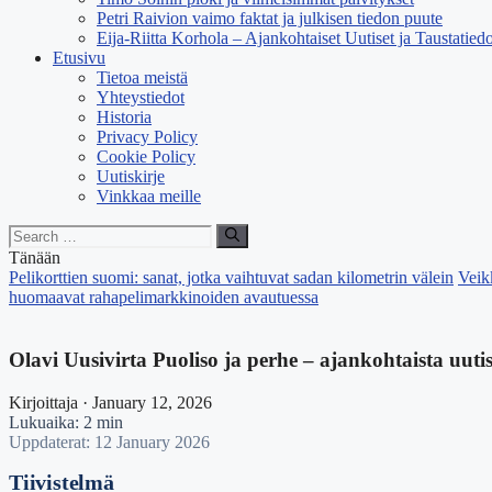
Petri Raivion vaimo faktat ja julkisen tiedon puute
Eija-Riitta Korhola – Ajankohtaiset Uutiset ja Taustatiedo
Etusivu
Tietoa meistä
Yhteystiedot
Historia
Privacy Policy
Cookie Policy
Uutiskirje
Vinkkaa meille
Search
for:
Tänään
Pelikorttien suomi: sanat, jotka vaihtuvat sadan kilometrin välein
Veik
huomaavat rahapelimarkkinoiden avautuessa
Olavi Uusivirta Puoliso ja perhe – ajankohtaista uuti
Kirjoittaja · January 12, 2026
Lukuaika: 2 min
Uppdaterat: 12 January 2026
Tiivistelmä