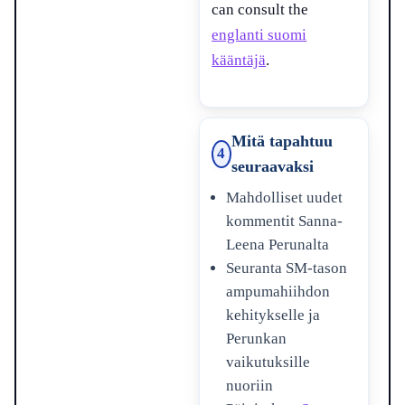
can consult the
englanti suomi
kääntäjä
.
Mitä tapahtuu
4
seuraavaksi
Mahdolliset uudet
kommentit Sanna-
Leena Perunalta
Seuranta SM-tason
ampumahiihdon
kehitykselle ja
Perunkan
vaikutuksille
nuoriin