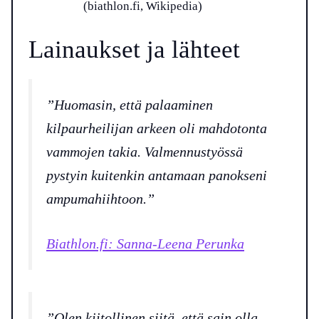
(biathlon.fi, Wikipedia)
Lainaukset ja lähteet
”Huomasin, että palaaminen
kilpaurheilijan arkeen oli mahdotonta
vammojen takia. Valmennustyössä
pystyin kuitenkin antamaan panokseni
ampumahiihtoon.”
Biathlon.fi: Sanna-Leena Perunka
”Olen kiitollinen siitä, että sain olla