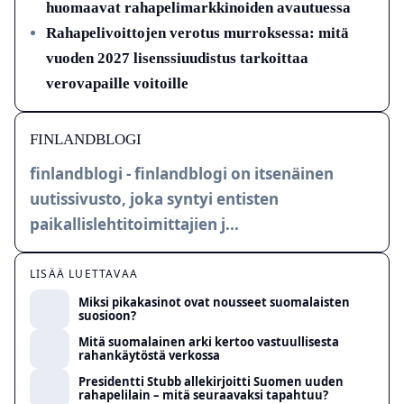
huomaavat rahapelimarkkinoiden avautuessa
Rahapelivoittojen verotus murroksessa: mitä
vuoden 2027 lisenssiuudistus tarkoittaa
verovapaille voitoille
FINLANDBLOGI
finlandblogi - finlandblogi on itsenäinen
uutissivusto, joka syntyi entisten
paikallislehtitoimittajien j...
LISÄÄ LUETTAVAA
Miksi pikakasinot ovat nousseet suomalaisten
suosioon?
Mitä suomalainen arki kertoo vastuullisesta
rahankäytöstä verkossa
Presidentti Stubb allekirjoitti Suomen uuden
rahapelilain – mitä seuraavaksi tapahtuu?