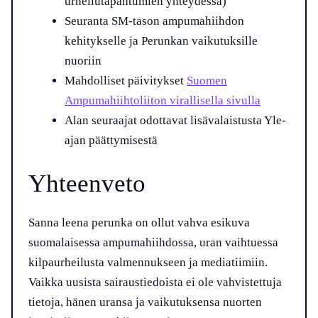
urheilutapahtumien yhteydessä)
Seuranta SM-tason ampumahiihdon
kehitykselle ja Perunkan vaikutuksille
nuoriin
Mahdolliset päivitykset
Suomen
Ampumahiihtoliiton virallisella sivulla
Alan seuraajat odottavat lisävalaistusta Yle-
ajan päättymisestä
Yhteenveto
Sanna leena perunka on ollut vahva esikuva
suomalaisessa ampumahiihdossa, uran vaihtuessa
kilpaurheilusta valmennukseen ja mediatiimiin.
Vaikka uusista sairaustiedoista ei ole vahvistettuja
tietoja, hänen uransa ja vaikutuksensa nuorten