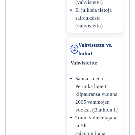
(vahvistettu)
Ei julkisia tietoja
sairauksista
(vahvistettu)
Vahvistettu vs.
2
huhut
Vahvistettu:
Sanna-Leena
Perunka lopetti
kilpauransa vuonna
2005 vammojen
vuoksi. (Biathlon.fi)
Toimi valmentajana
ja Yle-
asiantuntijana