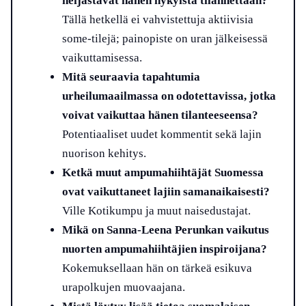
heijastavat hänen nykyistä tilannettaan?
Tällä hetkellä ei vahvistettuja aktiivisia
some-tilejä; painopiste on uran jälkeisessä
vaikuttamisessa.
Mitä seuraavia tapahtumia
urheilumaailmassa on odotettavissa, jotka
voivat vaikuttaa hänen tilanteeseensa?
Potentiaaliset uudet kommentit sekä lajin
nuorison kehitys.
Ketkä muut ampumahiihtäjät Suomessa
ovat vaikuttaneet lajiin samanaikaisesti?
Ville Kotikumpu ja muut naisedustajat.
Mikä on Sanna-Leena Perunkan vaikutus
nuorten ampumahiihtäjien inspiroijana?
Kokemuksellaan hän on tärkeä esikuva
urapolkujen muovaajana.