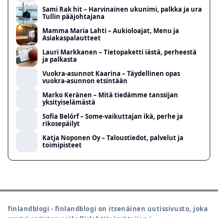
Sami Rak hit – Harvinainen ukunimi, palkka ja ura
Tullin pääjohtajana
Mamma Maria Lahti – Aukioloajat, Menu ja
Asiakaspalautteet
Lauri Markkanen – Tietopaketti iästä, perheestä
ja palkasta
Vuokra-asunnot Kaarina – Täydellinen opas
vuokra-asunnon etsintään
Marko Keränen – Mitä tiedämme tanssijan
yksityiselämästä
Sofia Belórf – Some-vaikuttajan ikä, perhe ja
rikosepäilyt
Katja Noponen Oy – Taloustiedot, palvelut ja
toimipisteet
finlandblogi - finlandblogi on itsenäinen uutissivusto, joka