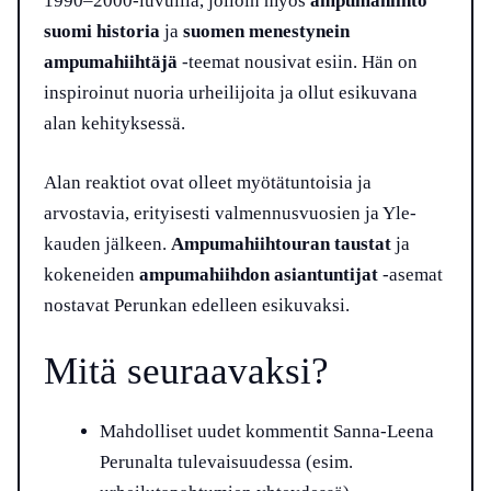
1990–2000-luvuilla, jolloin myös
ampumahiihto
suomi historia
ja
suomen menestynein
ampumahiihtäjä
-teemat nousivat esiin. Hän on
inspiroinut nuoria urheilijoita ja ollut esikuvana
alan kehityksessä.
Alan reaktiot ovat olleet myötätuntoisia ja
arvostavia, erityisesti valmennusvuosien ja Yle-
kauden jälkeen.
Ampumahiihtouran taustat
ja
kokeneiden
ampumahiihdon asiantuntijat
-asemat
nostavat Perunkan edelleen esikuvaksi.
Mitä seuraavaksi?
Mahdolliset uudet kommentit Sanna-Leena
Perunalta tulevaisuudessa (esim.