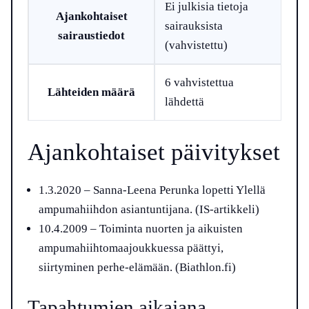
Ei julkisia tietoja
Ajankohtaiset
sairauksista
sairaustiedot
(vahvistettu)
6 vahvistettua
Lähteiden määrä
lähdettä
Ajankohtaiset päivitykset
1.3.2020
– Sanna-Leena Perunka lopetti Ylellä
ampumahiihdon asiantuntijana. (IS-artikkeli)
10.4.2009
– Toiminta nuorten ja aikuisten
ampumahiihtomaajoukkuessa päättyi,
siirtyminen perhe-elämään. (Biathlon.fi)
Tapahtumien aikajana