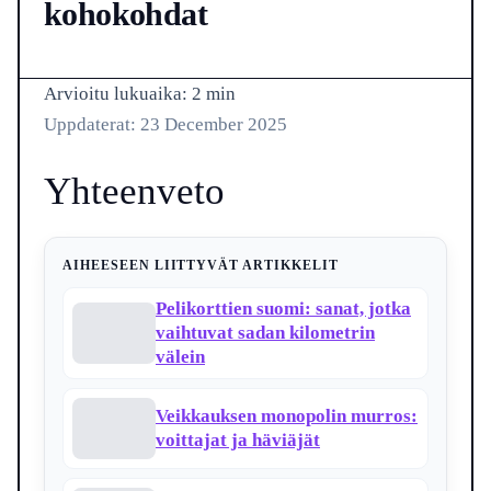
kohokohdat
Kirjoittaja · December 23, 2025
Arvioitu lukuaika: 2 min
Uppdaterat: 23 December 2025
Yhteenveto
AIHEESEEN LIITTYVÄT ARTIKKELIT
Pelikorttien suomi: sanat, jotka
vaihtuvat sadan kilometrin
välein
Veikkauksen monopolin murros:
voittajat ja häviäjät