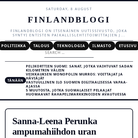
SATURDAY, 8 AUGUST
FINLANDBLOGI
FINLANDBLOGI ON ITSENÄINEN UUTISSIVUSTO, JOKA
SYNTYI ENTISTEN PAIKALLISLEHTITOIMITTAJIEN J...
POLITIIKKA
TALOUS
TEKNOLOGIA
ILMASTO
ETUSIVU
Search
for:
PELIKORTTIEN SUOMI: SANAT, JOTKA VAIHTUVAT SADAN
KILOMETRIN VÄLEIN
VEIKKAUKSEN MONOPOLIN MURROS: VOITTAJAT JA
HÄVIÄJÄT
TÄNÄÄN
VASTUULLINEN ILO SUOMEN DIGITAALISESSA VAPAA-
AJASSA
5 MUUTOSTA, JOTKA SUOMALAISET PELAAJAT
HUOMAAVAT RAHAPELIMARKKINOIDEN AVAUTUESSA
Sanna-Leena Perunka
ampumahiihdon uran